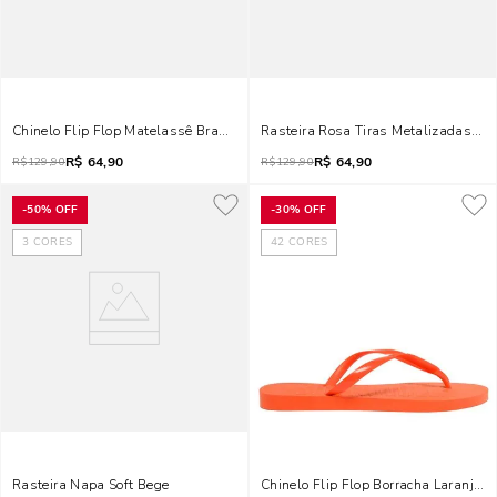
Chinelo Flip Flop Matelassê Branco Borracha
Rasteira Rosa Tiras Metalizadas Co
R$
64,90
R$
64,90
R$
129,90
R$
129,90
-
50%
OFF
-
30%
OFF
3
CORES
42
CORES
Rasteira Napa Soft Bege
Chinelo Flip Flop Borracha Laranja 