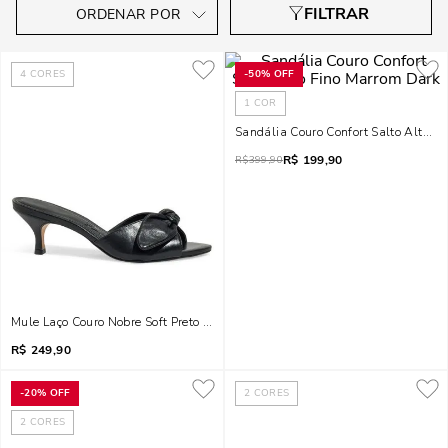
4
CORES
-
50%
OFF
1
COR
Sandália Couro Confort Salto Alto F
R$
199,90
R$
399,90
Mule Laço Couro Nobre Soft Preto Salto Baixo Fino
R$
249,90
-
20%
OFF
2
CORES
2
CORES