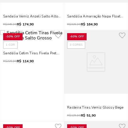
Sandalia Verniz Anzeli Salto Alto Fino Preta
Sandália Amarração Napa Floater Me
R$
174,90
R$
164,90
R$
349,90
R$
329,90
-
50%
OFF
-
60%
OFF
1
COR
3
CORES
Sandália Cetim Tiras Fivela Preta Salto Grosso
R$
114,90
R$
229,90
Rasteira Tiras Verniz Glossy Bege
R$
51,90
R$
129,90
-
50%
OFF
-
50%
OFF