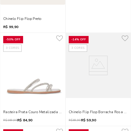
Chinelo Flip Flop Preto
R$
99,90
-
50%
OFF
-
14%
OFF
3
CORES
3
CORES
Rasteira Prata Couro Metalizada Tiras Strass
Chinelo Flip Flop Borracha Rosa Chic
R$
84,90
R$
59,90
R$
169,90
R$
69,90