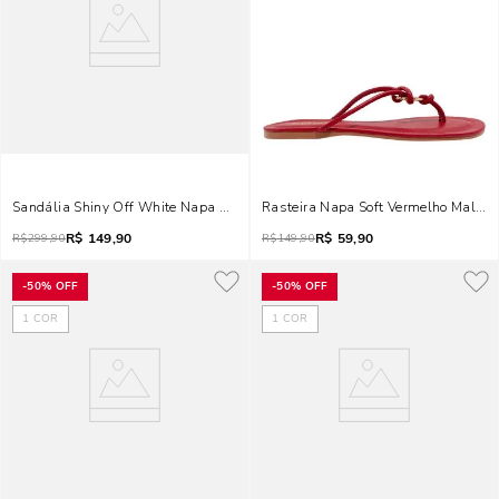
Sandália Shiny Off White Napa Soft Salto Grosso Brilho
Rasteira Napa Soft Vermelho Malbec
R$
149,90
R$
59,90
R$
299,90
R$
149,90
-
50%
OFF
-
50%
OFF
1
COR
1
COR