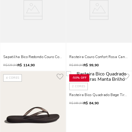
Sapatilha Bico Redondo Couro Confort Matelassê Vanilla
Rasteira Couro Confort Rosa Candy
R$
114,90
R$
99,90
R$
229,90
R$
199,90
4
CORES
-
50%
OFF
2
CORES
Rasteira Bico Quadrado Bege Tiras M
R$
84,90
R$
169,90