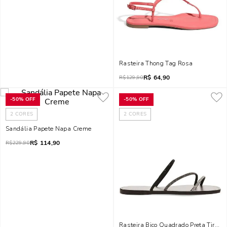
Rasteira Thong Tag Rosa
R$
64,90
R$
129,90
-
50%
OFF
-
50%
OFF
2
CORES
2
CORES
Sandália Papete Napa Creme
R$
114,90
R$
229,90
Rasteira Bico Quadrado Preta Tiras 