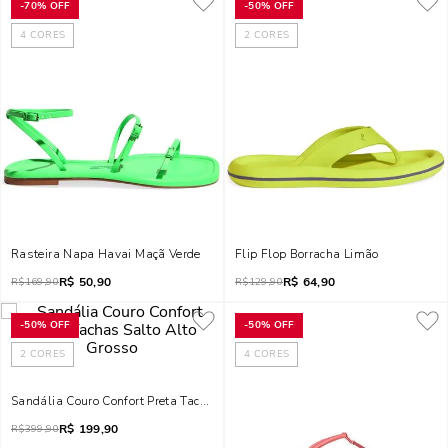
-
70%
OFF
-
50%
OFF
4
CORES
2
CORES
Rasteira Napa Havai Maçã Verde
Flip Flop Borracha Limão
R$
50,90
R$
64,90
R$
169,90
R$
129,90
-
50%
OFF
-
50%
OFF
2
CORES
4
CORES
Sandália Couro Confort Preta Tachas Salto Alto Grosso
R$
199,90
R$
399,90