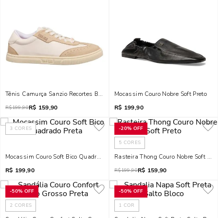
Tênis Camurça Sanzio Recortes Branco E Bege
Mocassim Couro Nobre Soft Preto
R$
159,90
R$
199,90
R$
199,90
3
CORES
-
20%
OFF
5
CORES
Mocassim Couro Soft Bico Quadrado Preta
Rasteira Thong Couro Nobre Soft Pre
R$
199,90
R$
159,90
R$
199,90
-
50%
OFF
-
50%
OFF
2
CORES
1
COR