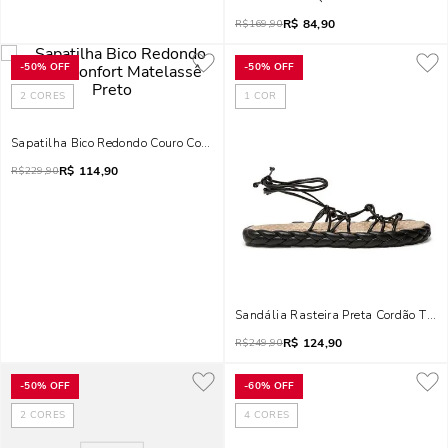
R$
84,90
R$
169,90
-
50%
OFF
-
50%
OFF
2
CORES
1
COR
Sapatilha Bico Redondo Couro Confort Matelassê Preto
R$
114,90
R$
229,90
Sandália Rasteira Preta Cordão Tran
R$
124,90
R$
249,90
-
50%
OFF
-
60%
OFF
2
CORES
4
CORES