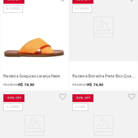
6
CORES
2
CORES
Rasteira Gorgurao Laranja Neon
Rasteira Borracha Preta Bico Quadra
R$
74,90
R$
74,90
R$
149,90
R$
149,90
-
50%
OFF
-
50%
OFF
2
CORES
1
COR