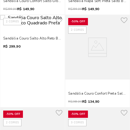
Sandália Couro Confort Salto Grosso Preta
Sandalia Napa Soft Preta Salto Bloco
R$
149,90
R$
149,90
R$
299,90
R$
299,90
2
CORES
-
50%
OFF
2
CORES
Sandália Couro Salto Alto Reto Bico Quadrado Preta
R$
299,90
Sandália Couro Confort Preta Salto A
R$
134,90
R$
269,90
-
50%
OFF
-
50%
OFF
2
CORES
3
CORES