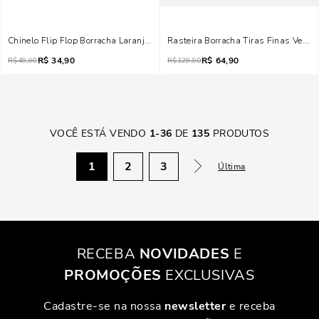
Chinelo Flip Flop Borracha Laranja Flame
Rasteira Borracha Tiras Finas Verde
R$
34,90
R$
64,90
R$
49,90
R$
129,90
VOCÊ ESTÁ VENDO
1
-
36
DE
135
PRODUTOS
1
2
3
Última
RECEBA
NOVIDADES
E
PROMOÇÕES
EXCLUSIVAS
Cadastre-se na nossa
newsletter
e receba