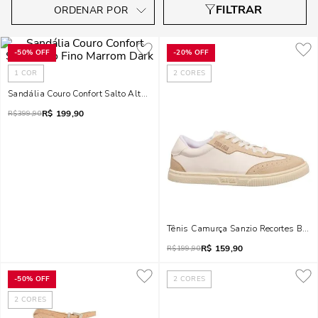
-
50%
OFF
-
20%
OFF
1
COR
2
CORES
Sandália Couro Confort Salto Alto Fino Marrom Dark
R$
199,90
R$
399,90
Tênis Camurça Sanzio Recortes Bran
R$
159,90
R$
199,90
-
50%
OFF
2
CORES
2
CORES