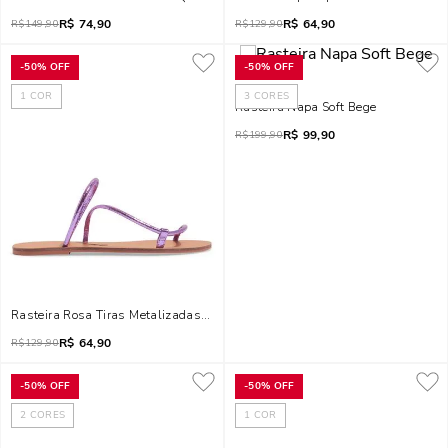
R$
74,90
R$
64,90
R$
149,90
R$
129,90
-
50%
OFF
-
50%
OFF
1
COR
3
CORES
Rasteira Napa Soft Bege
R$
99,90
R$
199,90
Rasteira Rosa Tiras Metalizadas Cobra
R$
64,90
R$
129,90
-
50%
OFF
-
50%
OFF
2
CORES
1
COR