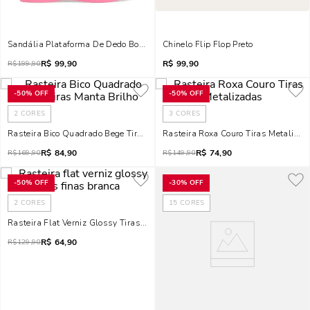
Sandália Plataforma De Dedo Borracha Rosa Chic Jelly
Chinelo Flip Flop Preto
R$
99,90
R$
99,90
R$
199,90
-
50%
OFF
-
50%
OFF
2
CORES
3
CORES
Rasteira Bico Quadrado Bege Tiras Manta Brilho
Rasteira Roxa Couro Tiras Metaliza
R$
84,90
R$
74,90
R$
169,90
R$
149,90
-
50%
OFF
-
30%
OFF
2
CORES
15
CORES
Rasteira Flat Verniz Glossy Tiras Finas Branca
R$
64,90
R$
129,90