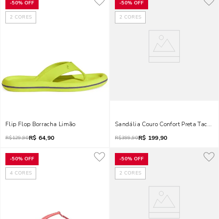
-
50%
OFF
-
50%
OFF
2
CORES
2
CORES
Flip Flop Borracha Limão
Sandália Couro Confort Preta Tachas
R$
64,90
R$
199,90
R$
129,90
R$
399,90
-
50%
OFF
-
50%
OFF
4
CORES
2
CORES