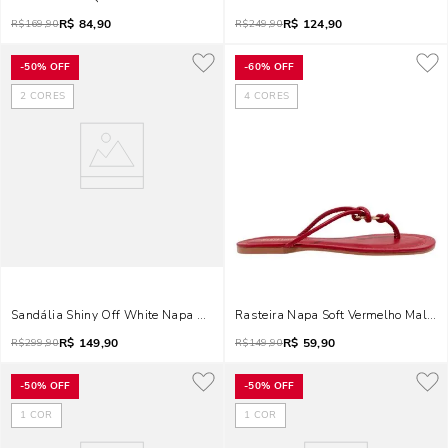
R$
84,90
R$
124,90
R$
169,90
R$
249,90
-
50%
OFF
-
60%
OFF
2
CORES
4
CORES
Sandália Shiny Off White Napa Soft Salto Grosso Brilho
Rasteira Napa Soft Vermelho Malbec
R$
149,90
R$
59,90
R$
299,90
R$
149,90
-
50%
OFF
-
50%
OFF
1
COR
1
COR