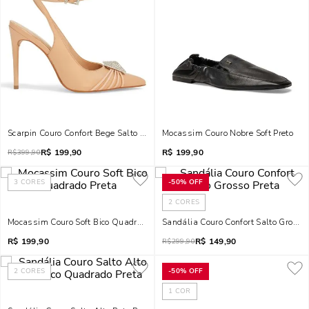
Scarpin Couro Confort Bege Salto Alto Brilho
Mocassim Couro Nobre Soft Preto
R$
199,90
R$
199,90
R$
399,90
3
CORES
-
50%
OFF
2
CORES
Mocassim Couro Soft Bico Quadrado Preta
Sandália Couro Confort Salto Grosso
R$
199,90
R$
149,90
R$
299,90
2
CORES
-
50%
OFF
1
COR