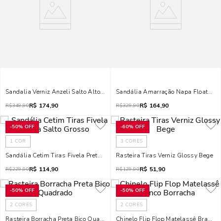
Sandalia Verniz Anzeli Salto Alto Fino Preta
Sandália Amarração Napa Floater Me
R$
174,90
R$
164,90
R$
349,90
R$
329,90
-
50%
OFF
-
60%
OFF
1
COR
3
CORES
Sandália Cetim Tiras Fivela Preta Salto Grosso
Rasteira Tiras Verniz Glossy Bege
R$
114,90
R$
51,90
R$
229,90
R$
129,90
-
50%
OFF
-
50%
OFF
2
CORES
2
CORES
Rasteira Borracha Preta Bico Quadrado
Chinelo Flip Flop Matelassê Branco 