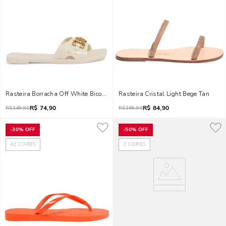
Rasteira Borracha Off White Bico Quadrado
Rasteira Cristal Light Bege Tan
R$
74,90
R$
84,90
R$
149,90
R$
169,90
-
30%
OFF
-
50%
OFF
42
CORES
2
CORES