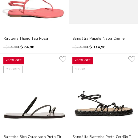
Rasteira Thong Tag Rosa
Sandália Papete Napa Creme
R$
64,90
R$
114,90
R$
129,90
R$
229,90
-
50%
OFF
-
50%
OFF
2
CORES
1
COR
Rasteira Bico Quadrado Preta Tiras Manta Brilho
Sandália Rasteira Preta Cordão Tran