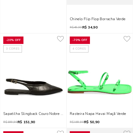
Chinelo Flip Flop Borracha Verde
R$
34,90
R$
49,90
-
20%
OFF
-
70%
OFF
3
CORES
4
CORES
Sapatilha Slingback Couro Nobre Soft Preta
Rasteira Napa Havai Maçã Verde
R$
151,90
R$
50,90
R$
189,90
R$
169,90