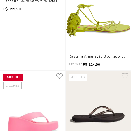
Sandália Couro Salto Alto Reto Bico Quadrado Preta
R$
299,90
Rasteira Amarração Bico Redondo E
R$
124,90
R$
249,90
-
50%
OFF
4
CORES
2
CORES