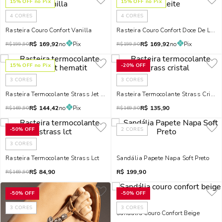
15
% OFF no Pix
15
% OFF no Pix
4
CORES
4
CORES
Rasteira Couro Confort Vanilla
Rasteira Couro Confort Doce De Leite
R$
169,92
no
Pix
R$
169,92
no
Pix
R$
199,90
R$
199,90
15
% OFF no Pix
-
20%
OFF
3
CORES
3
CORES
Rasteira Termocolante Strass Jet Hematit
Rasteira Termocolante Strass Cristal
R$
144,42
no
Pix
R$
135,90
R$
169,90
R$
169,90
-
50%
OFF
2
CORES
3
CORES
Rasteira Termocolante Strass Lct
Sandália Papete Napa Soft Preto
R$
84,90
R$
199,90
R$
169,90
-
50%
OFF
-
50%
OFF
3
CORES
3
CORES
Sandália Couro Confort Beige