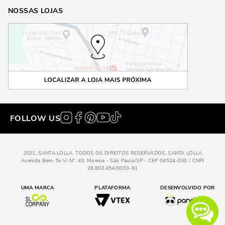
NOSSAS LOJAS
FOLLOW US
2021, SANTA LOLLA, TODOS OS DIREITOS RESERVADOS, SANTA LOLLA
Avenida Bem-Te-Vi N°: 43, Moema - São Paulo/SP - CEP 04524-030 / CNPJ
28.803.454/0003-81
UMA MARCA
PLATAFORMA
DESENVOLVIDO POR