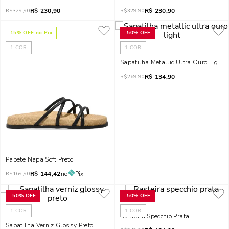
R$
230,90
R$
230,90
R$
329,90
R$
329,90
15
% OFF no Pix
-
50%
OFF
1
COR
1
COR
Sapatilha Metallic Ultra Ouro Light
R$
134,90
R$
269,90
Papete Napa Soft Preto
R$
144,42
no
Pix
R$
169,90
-
50%
OFF
-
50%
OFF
1
COR
1
COR
Rasteira Specchio Prata
Sapatilha Verniz Glossy Preto