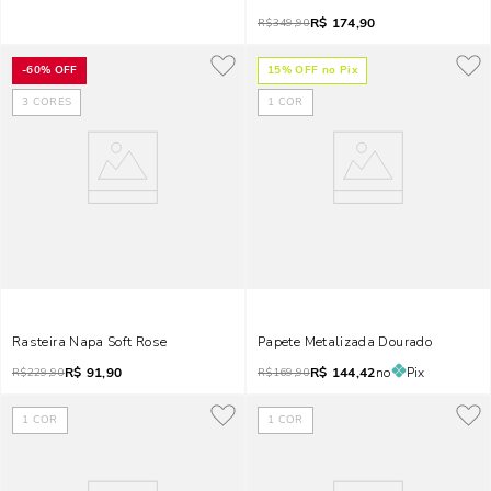
R$
174,90
R$
349,90
-
60%
OFF
15
% OFF no Pix
3
CORES
1
COR
Rasteira Napa Soft Rose
Papete Metalizada Dourado
R$
91,90
R$
144,42
no
Pix
R$
229,90
R$
169,90
1
COR
1
COR