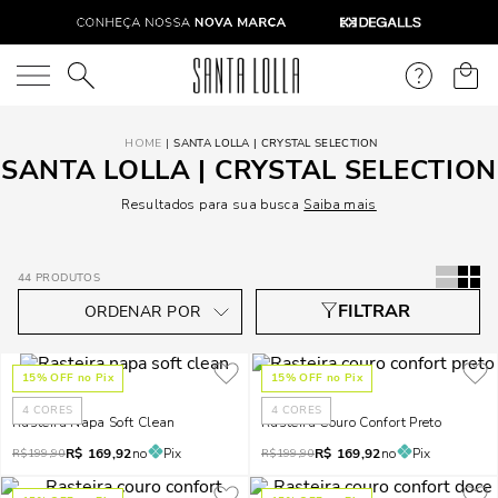
O que você está procurando?
SANTA LOLLA | CRYSTAL SELECTION
SANTA LOLLA | CRYSTAL SELECTION
Resultados para sua busca
Saiba mais
44
PRODUTOS
15
% OFF no Pix
15
% OFF no Pix
4
CORES
4
CORES
Rasteira Napa Soft Clean
Rasteira Couro Confort Preto
R$
169,92
no
Pix
R$
169,92
no
Pix
R$
199,90
R$
199,90