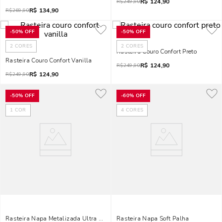
R$
124,90
R$
249,90
R$
134,90
R$
269,90
-
50%
OFF
-
50%
OFF
2
CORES
2
CORES
Rasteira Couro Confort Preto
Rasteira Couro Confort Vanilla
R$
124,90
R$
249,90
R$
124,90
R$
249,90
-
50%
OFF
-
60%
OFF
1
COR
4
CORES
Rasteira Napa Metalizada Ultra Prata
Rasteira Napa Soft Palha