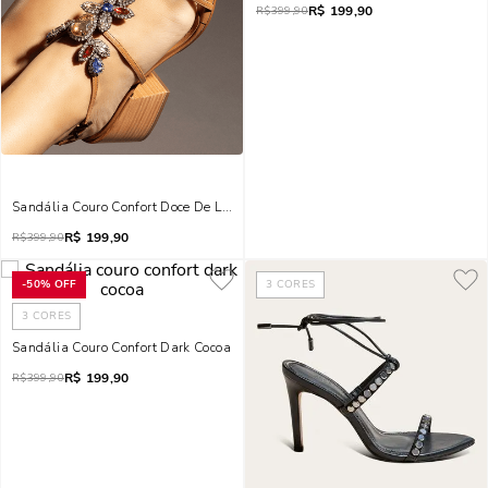
R$
199,90
R$
399,90
Sandália Couro Confort Doce De Leite
R$
199,90
R$
399,90
-
50%
OFF
3
CORES
3
CORES
Sandália Couro Confort Dark Cocoa
R$
199,90
R$
399,90