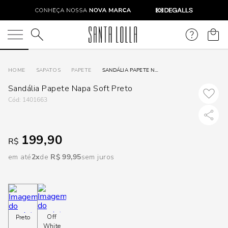
DISPON
EM
O que você está procurando?
e
SAPATOS
PAPETE
SANDÁLIA PAPETE NAPA SOFT PRETO
Sandália Papete Napa Soft Preto
e
:
1401663
p
199,90
R$
Selecione
em até
2
R$
99
,
95
sem juros
seu
estado:
O
Off
Preto
Usar
White