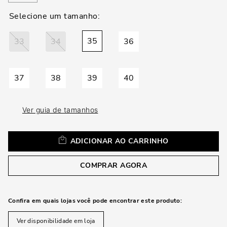
loca
a
35
33
34
36
37
38
39
40
Ver guia de tamanhos
ADICIONAR AO CARRINHO
COMPRAR AGORA
Confira em quais lojas você pode encontrar este produto:
Ver disponibilidade em loja