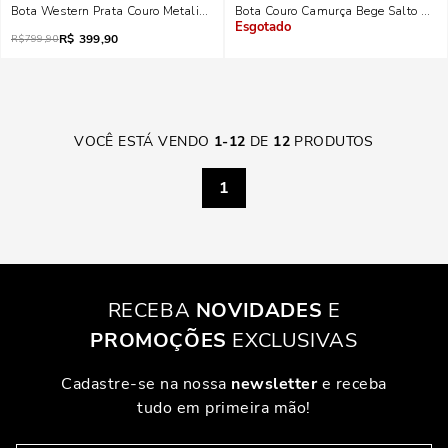
Bota Western Prata Couro Metalizado
Bota Couro Camurça Bege Salto Baix
R$
399,90
Indisponível
R$
799,90
VOCÊ ESTÁ VENDO
1
-
12
DE
12
PRODUTOS
1
RECEBA
NOVIDADES
E
PROMOÇÕES
EXCLUSIVAS
Cadastre-se na nossa
newsletter
e receba
tudo em primeira mão!