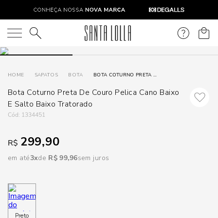
DISPON
EM
O que você está procurando?
e
SAPATOS
BOTA
BOTA COTURNO PRETA DE COURO PELICA CANO BAIXO E SALTO BAIXO TRATORADO
Bota Coturno Preta De Couro Pelica Cano Baixo
e
E Salto Baixo Tratorado
p
:
1334451
299,90
R$
Selecione
seu
em até
3
R$
99
,
96
sem juros
estado:
O
Usar
Preto