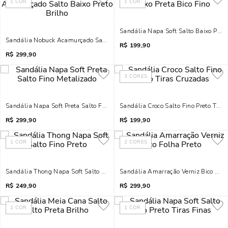
1
COR
1
COR
Sandália Napa Soft Salto Baixo Preta
Sandália Nobuck Acamurçado Salto Baixo Preto Brilho
R$
199,90
R$
299,90
3
CORES
Sandália Napa Soft Preta Salto Fino Metalizado
Sandália Croco Salto Fino Preto Tira
R$
299,90
R$
199,90
1
COR
2
CORES
Sandália Thong Napa Soft Salto Fino Preto
Sandália Amarração Verniz Bico Folh
R$
249,90
R$
299,90
1
COR
1
COR