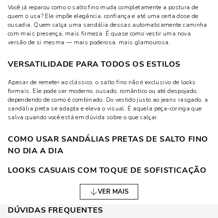
Você já reparou como o salto fino muda completamente a postura de
quem o usa? Ele impõe elegância, confiança e até uma certa dose de
ousadia. Quem calça uma sandália dessas automaticamente caminha
com mais presença, mais firmeza. É quase como vestir uma nova
versão de si mesma — mais poderosa, mais glamourosa.
VERSATILIDADE PARA TODOS OS ESTILOS
Apesar de remeter ao clássico, o salto fino não é exclusivo de looks
formais. Ele pode ser moderno, ousado, romântico ou até despojado,
dependendo de como é combinado. Do vestido justo ao jeans rasgado, a
sandália preta se adapta e eleva o visual. É aquela peça-coringa que
salva quando você está em dúvida sobre o que calçar.
COMO USAR SANDÁLIAS PRETAS DE SALTO FINO
NO DIA A DIA
LOOKS CASUAIS COM TOQUE DE SOFISTICAÇÃO
Engana-se quem pensa que salto fino é só para ocasiões especiais. Dá,
VER MAIS
sim, para usar no dia a dia com muito estilo. Combine com calças jeans
skinny ou mom jeans e uma camiseta básica. Jogue um blazer por cima
DÚVIDAS FREQUENTES
e pronto: um look casual chic que funciona para o almoço com amigas