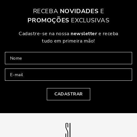
Para aquele jantar romântico ou balada com as amigas, nada melhor
RECEBA
NOVIDADES
E
do que uma sandália preta poderosa. Combine com saias de couro,
vestidos com fenda ou até macacões justos. A ideia aqui é abusar da
PROMOÇÕES
EXCLUSIVAS
sensualidade sem perder o bom gosto. O salto fino, nesse caso, é como
um batom vermelho: transforma qualquer visual.
Cadastre-se na nossa
newsletter
e receba
COMO ESCOLHER A SANDÁLIA IDEAL PARA SEU
tudo em primeira mão!
ESTILO
ALTURA DO SALTO: CONFORTO VERSUS ESTILO
Nem todo salto fino precisa ser altíssimo. Existem opções mais baixas
que também garantem elegância. O importante é escolher uma altura
com a qual você consiga caminhar com naturalidade. Afinal, de nada
adianta estar linda e tropeçando por aí. Teste diferentes alturas e
CADASTRAR
descubra qual funciona melhor para você.
DESIGN E DETALHES QUE FAZEM DIFERENÇA
Tiras finas, amarrações no tornozelo, salto agulha ou mais grosso...
Cada detalhe conta! Escolha modelos que reflitam sua personalidade.
Se você é mais discreta, prefira cortes simples. Se gosta de ousar,
aposte em formatos diferenciados e saltos com design moderno.