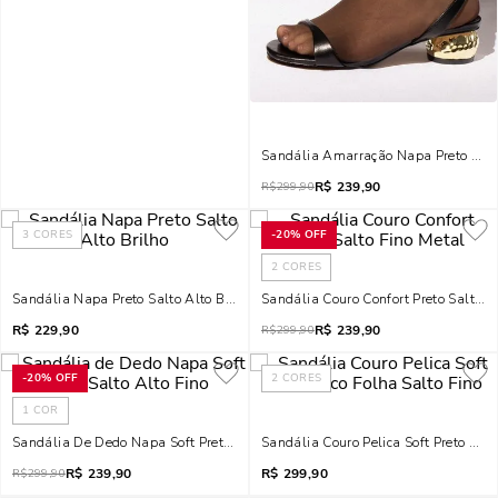
Sandália Amarração Napa Preto Salt
R$
239,90
R$
299,90
3
CORES
-
20%
OFF
2
CORES
Sandália Napa Preto Salto Alto Brilho
Sandália Couro Confort Preto Salto F
R$
229,90
R$
239,90
R$
299,90
-
20%
OFF
2
CORES
1
COR
Sandália De Dedo Napa Soft Preta Salto Alto Fino
Sandália Couro Pelica Soft Preto Bico
R$
239,90
R$
299,90
R$
299,90