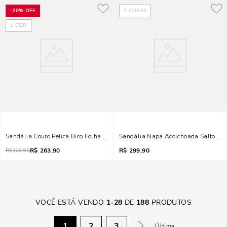
-
20%
OFF
2
CORES
1
COR
Sandália Couro Pelica Bico Folha Brilho Strass Salto Taça Preta
Sandália Napa Acolchoada Salto Méd
R$
263,90
R$
299,90
R$
329,90
VOCÊ ESTÁ VENDO
1
-
28
DE
188
PRODUTOS
1
2
3
Última