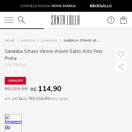
DISPON
EM
O que você está procurando?
e
SAPATOS
SANDÁLIA
SANDÁLIA STRASS VERNIZ ANZELI SALTO ALTO FINO PRETA
Sandália Strass Verniz Anzeli Salto Alto Fino
e
Preta
:
1402181
p
50%
114,90
Selecione
R$
229,90
R$
seu
em até
1
R$
114
,
90
sem juros
estado:
O
Usar