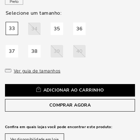
loca
Preto
a
33
34
35
36
37
38
39
40
Ver guia de tamanhos
ADICIONAR AO CARRINHO
COMPRAR AGORA
Confira em quais lojas você pode encontrar este produto:
Ver disponibilidade em loja