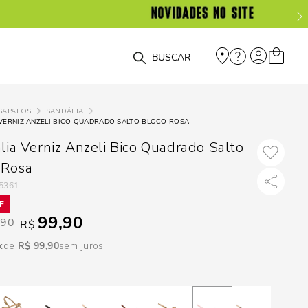
DISPON
EM
O que você está procurando?
e
SAPATOS
SANDÁLIA
VERNIZ ANZELI BICO QUADRADO SALTO BLOCO ROSA
e
lia Verniz Anzeli Bico Quadrado Salto
p
 Rosa
5361
Selecione seu
99,90
estado:
,90
R$
R$
99
,
90
sem juros
O
Usar
loca