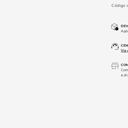
Código 
DEV
Após
CEN
Via 
COM
Comp
a di