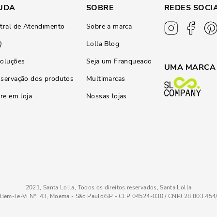
UDA
SOBRE
REDES SOCI
tral de Atendimento
Sobre a marca
Q
Lolla Blog
oluções
Seja um Franqueado
UMA MARCA
servação dos produtos
Multimarcas
ire em loja
Nossas lojas
2021, Santa Lolla, Todos os direitos reservados, Santa Lolla
Bem-Te-Vi N°: 43, Moema - São Paulo/SP - CEP 04524-030 / CNPJ 28.803.45
Sandália Verniz Anzeli Bico Quadrado Salto Bloco Rosa
39
COMPRAR AGOR
Tamanho
: