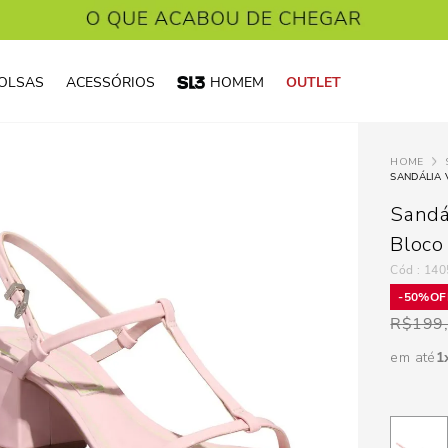
OLSAS
ACESSÓRIOS
HOMEM
OUTLET
SANDÁLIA 
Sandá
Bloco
:
140
50%
R$
199
em até
1