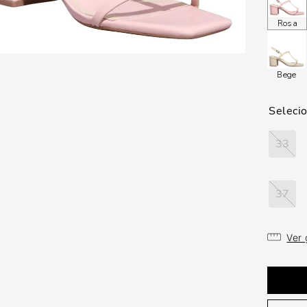
Rosa
Bege
33
37
Ver