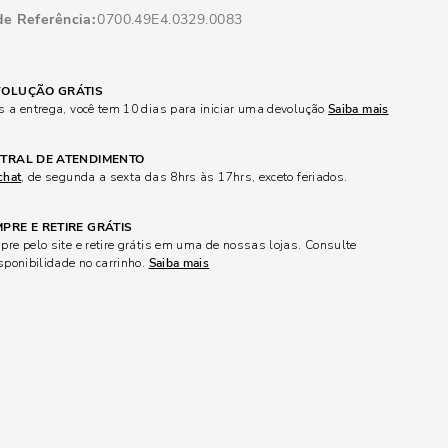
de Referência
0700.49E4.0329.0083
OLUÇÃO GRÁTIS
 a entrega, você tem 10 dias para iniciar uma devolução
Saiba mais
TRAL DE ATENDIMENTO
chat
, de segunda a sexta das 8hrs às 17hrs, exceto feriados.
PRE E RETIRE GRÁTIS
re pelo site e retire grátis em uma de nossas lojas. Consulte
sponibilidade no carrinho.
Saiba mais