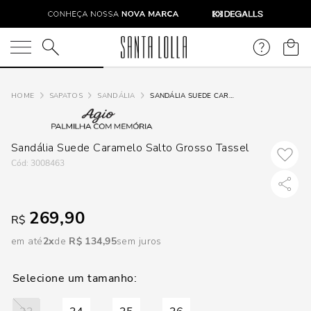
DISPON
EM
O que você está procurando?
e
SAPATOS
SANDÁLIA
SANDÁLIA SUEDE CARAMELO SALTO GROSSO TASSEL
e
Sandália Suede Caramelo Salto Grosso Tassel
p
:
3008463
Selecione
269,90
R$
seu
estado:
em até
2
R$
134
,
95
sem juros
O
Usar