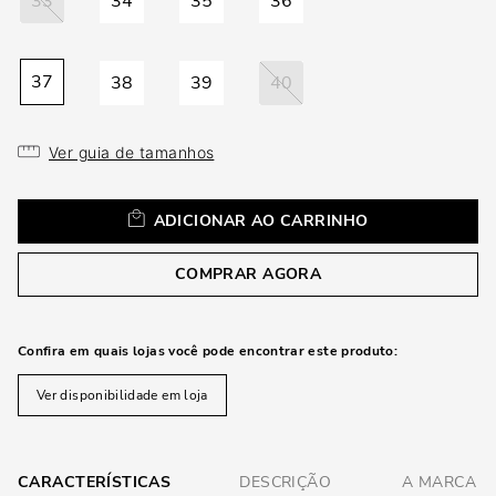
33
34
35
36
loca
a
37
38
39
40
Ver guia de tamanhos
ADICIONAR AO CARRINHO
COMPRAR AGORA
Confira em quais lojas você pode encontrar este produto:
Ver disponibilidade em loja
CARACTERÍSTICAS
DESCRIÇÃO
A MARCA