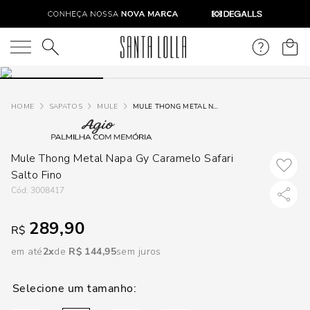
DISPON
EM
O que você está procurando?
e
SAPATOS
MULE
MULE THONG METAL NAPA GY CARAMELO SAFARI SALTO FINO
e
Mule Thong Metal Napa Gy Caramelo Safari
p
Salto Fino
:
3008417
Selecione
seu
289,90
R$
estado:
em até
2
R$
144
,
95
sem juros
O
Usar