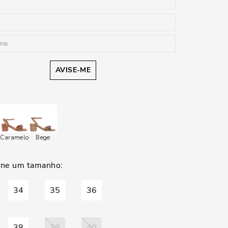
AVISE-ME
Caramelo
Bege
34
35
36
38
39
40