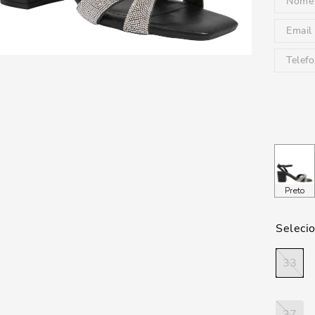
Preto
33
37