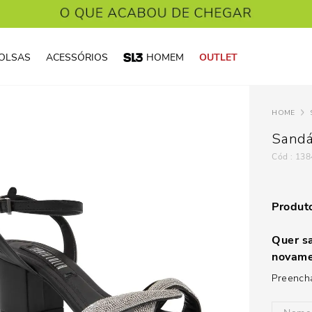
OLSAS
ACESSÓRIOS
HOMEM
OUTLET
Sandá
:
138
Produto
Quer sa
novame
Preencha