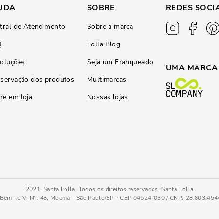
UDA
SOBRE
REDES SOCI
tral de Atendimento
Sobre a marca
Q
Lolla Blog
oluções
Seja um Franqueado
UMA MARCA
servação dos produtos
Multimarcas
ire em loja
Nossas lojas
2021, Santa Lolla, Todos os direitos reservados, Santa Lolla
Bem-Te-Vi N°: 43, Moema - São Paulo/SP - CEP 04524-030 / CNPJ 28.803.45