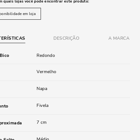
m quais lojas você pode encontrar este produto:
ponibilidade em loja
ERÍSTICAS
DESCRIÇÃO
A MARCA
 Bico
Redondo
Vermelho
Napa
Fivela
ento
7 cm
aproximada
Médio
o Salto