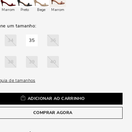
a
Marrom
Preto
Bege
Marrom
34
35
36
38
39
40
 guia de tamanhos
ADICIONAR AO CARRINHO
COMPRAR AGORA