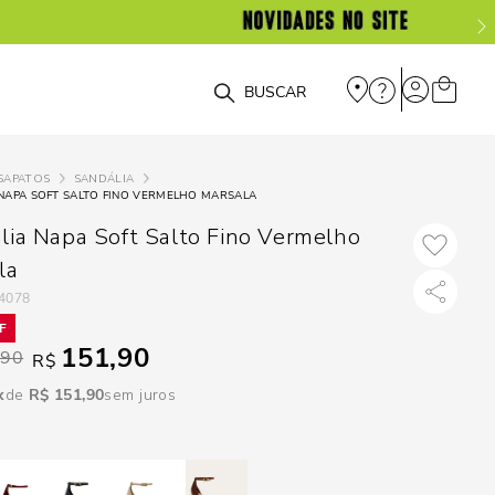
DISPON
EM
O que você está procurando?
e
SAPATOS
SANDÁLIA
NAPA SOFT SALTO FINO VERMELHO MARSALA
e
lia Napa Soft Salto Fino Vermelho
p
la
4078
Selecione seu
151,90
estado:
,90
R$
R$
151
,
90
sem juros
O
Usar
loca