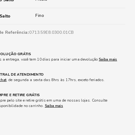
Fino
Salto
de Referência
0713.59E8.0300.01CB
OLUÇÃO GRÁTIS
 a entrega, você tem 10 dias para iniciar uma devolução
Saiba mais
TRAL DE ATENDIMENTO
chat
, de segunda a sexta das 8hrs às 17hrs, exceto feriados.
PRE E RETIRE GRÁTIS
re pelo site e retire grátis em uma de nossas lojas. Consulte
sponibilidade no carrinho.
Saiba mais