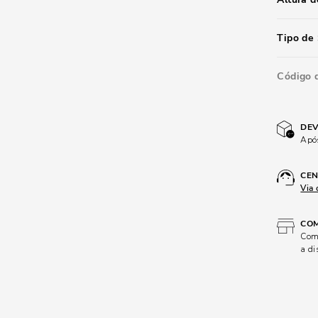
Tipo de 
Código 
DEV
Após
CEN
Via 
COM
Comp
a di