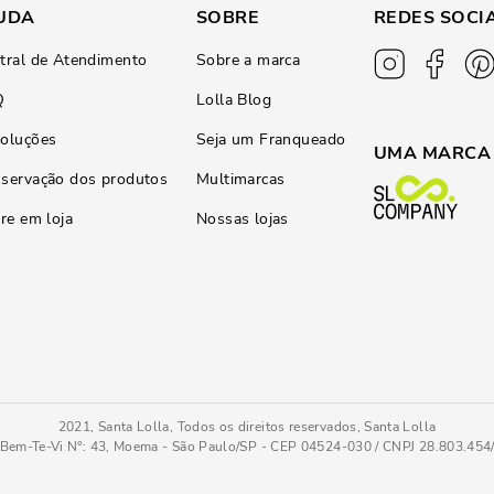
UDA
SOBRE
REDES SOCI
tral de Atendimento
Sobre a marca
Q
Lolla Blog
oluções
Seja um Franqueado
UMA MARCA
servação dos produtos
Multimarcas
ire em loja
Nossas lojas
2021, Santa Lolla, Todos os direitos reservados, Santa Lolla
Bem-Te-Vi N°: 43, Moema - São Paulo/SP - CEP 04524-030 / CNPJ 28.803.45
Sandália Napa Soft Salto Fino Vermelho Marsala
33
COMPRAR AGOR
Tamanho
: