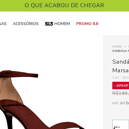
SAS
ACESSÓRIOS
HOMEM
PROMO 8.8
SANDÁLIA 
Sandá
Marsa
:
300
20%
R$
189
em até
1