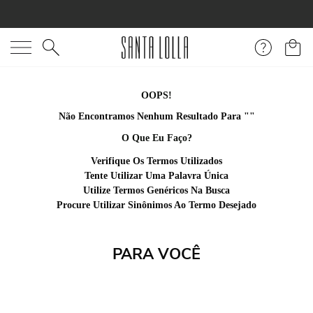
O que você está procurando?
OOPS!
Não Encontramos Nenhum Resultado Para "
sandalia-napa-
santorine-off-white-salto-bloco-medio-
"
O Que Eu Faço?
Verifique Os Termos Utilizados
Tente Utilizar Uma Palavra Única
Utilize Termos Genéricos Na Busca
Procure Utilizar Sinônimos Ao Termo Desejado
PARA VOCÊ