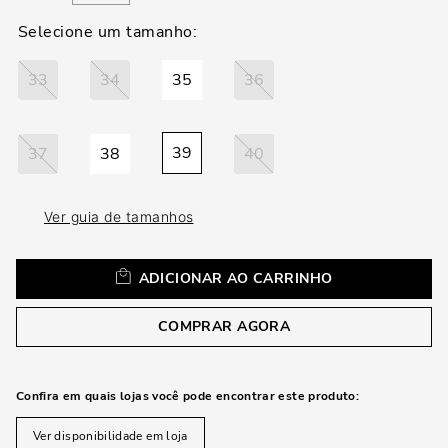
loca
a
33
34
35
36
39
37
38
40
Ver guia de tamanhos
ADICIONAR AO CARRINHO
COMPRAR AGORA
Confira em quais lojas você pode encontrar este produto:
Ver disponibilidade em loja