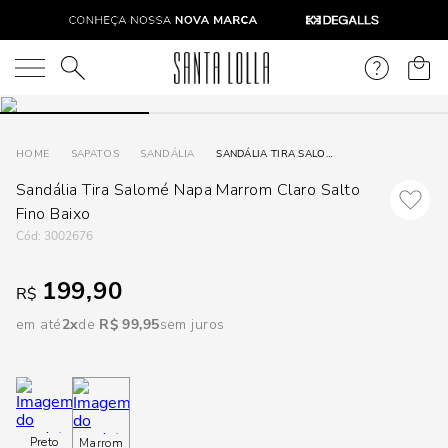
DISPON
EM
O que você está procurando?
e
SAPATOS
SANDÁLIA
SANDÁLIA TIRA SALOMÉ NAPA MARROM CLARO SALTO FINO BAIXO
Sandália Tira Salomé Napa Marrom Claro Salto
e
Fino Baixo
p
:
3002676
199,90
R$
Selecione
seu
em até
2
R$
99
,
95
sem juros
estado:
O
Usar
Preto
Marrom