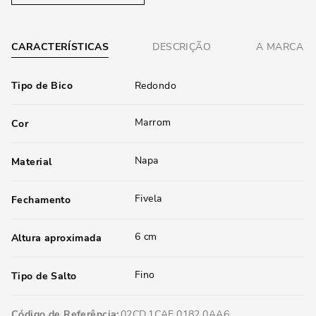
CARACTERÍSTICAS
DESCRIÇÃO
A MARCA
Tipo de Bico
Redondo
Marrom
Cor
Napa
Material
Fivela
Fechamento
6 cm
Altura aproximada
Fino
Tipo de Salto
Código de Referência
02CD.1CAF.0182.0AA6