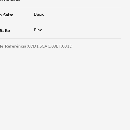
Baixo
o Salto
Fino
Salto
de Referência
07D1.55AC.09EF.001D