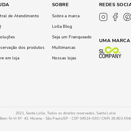
UDA
SOBRE
REDES SOCI
tral de Atendimento
Sobre a marca
Q
Lolla Blog
oluções
Seja um Franqueado
UMA MARCA
servação dos produtos
Multimarcas
ire em loja
Nossas lojas
2021, Santa Lolla, Todos os direitos reservados, Santa Lolla
Bem-Te-Vi N°: 43, Moema - São Paulo/SP - CEP 04524-030 / CNPJ 28.803.45