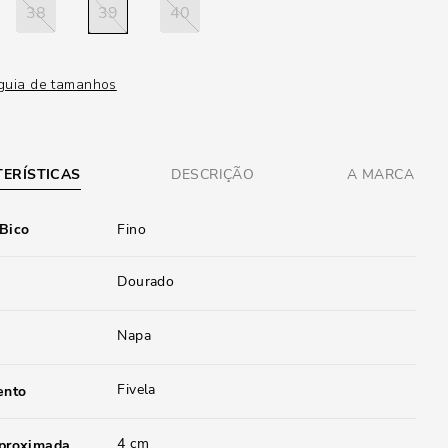
38
39
40
guia de tamanhos
ERÍSTICAS
DESCRIÇÃO
A MARCA
 Bico
Fino
Dourado
Napa
Fivela
ento
4 cm
aproximada