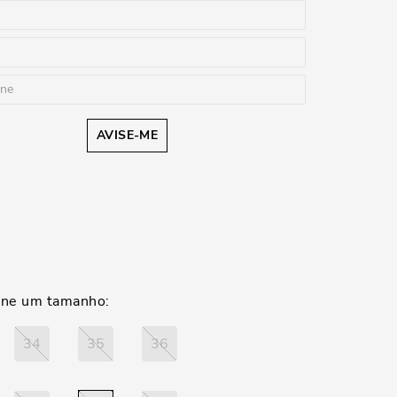
AVISE-ME
34
35
36