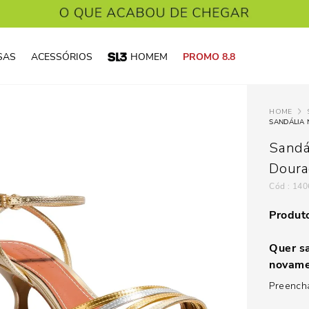
SAS
ACESSÓRIOS
HOMEM
PROMO 8.8
SANDÁLIA 
Sandá
Doura
:
140
Produto
Quer sa
novame
Preencha