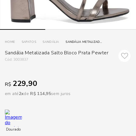
loca
a
SAPATOS
SANDÁLIA
SANDÁLIA METALIZADA SALTO BLOCO PRATA PEWTER
Sandália Metalizada Salto Bloco Prata Pewter
:
3003837
229,90
R$
em até
2
R$
114
,
95
sem juros
Dourado