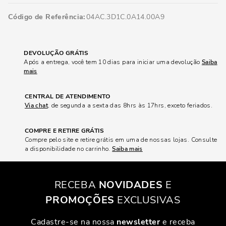
Código de Referência
04AC.3D1C.0A14.00A9
DEVOLUÇÃO GRÁTIS
Após a entrega, você tem 10 dias para iniciar uma devolução
Saiba
mais
CENTRAL DE ATENDIMENTO
Via chat
, de segunda a sexta das 8hrs às 17hrs, exceto feriados.
COMPRE E RETIRE GRÁTIS
Compre pelo site e retire grátis em uma de nossas lojas. Consulte
a disponibilidade no carrinho.
Saiba mais
RECEBA
NOVIDADES
E
PROMOÇÕES
EXCLUSIVAS
Cadastre-se na nossa
newsletter
e receba