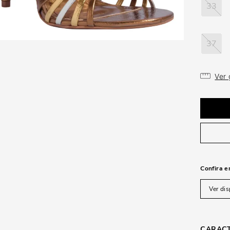
33
37
Ver
Confira e
Ver dis
CARACT