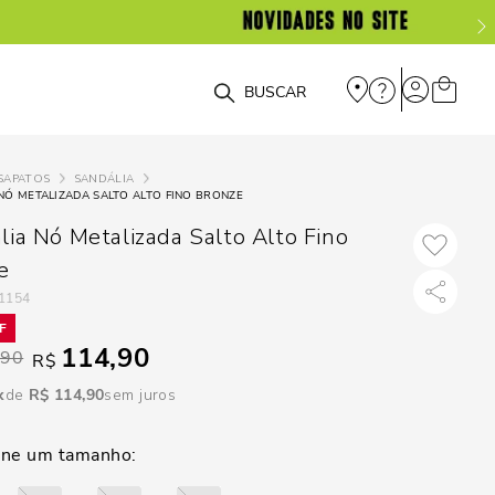
DISPON
EM
O que você está procurando?
e
SAPATOS
SANDÁLIA
NÓ METALIZADA SALTO ALTO FINO BRONZE
e
lia Nó Metalizada Salto Alto Fino
p
e
1154
Selecione seu
114,90
estado:
,90
R$
R$
114
,
90
sem juros
O
Usar
loca