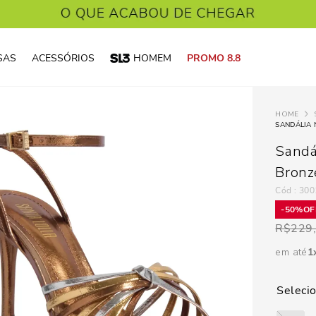
SAS
ACESSÓRIOS
HOMEM
PROMO 8.8
SANDÁLIA 
Sandá
Bronz
:
300
50%
R$
229
em até
1