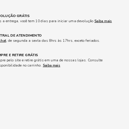
OLUÇÃO GRÁTIS
 a entrega, você tem 10 dias para iniciar uma devolução
Saiba mais
TRAL DE ATENDIMENTO
chat
, de segunda a sexta das 8hrs às 17hrs, exceto feriados.
PRE E RETIRE GRÁTIS
re pelo site e retire grátis em uma de nossas lojas. Consulte
sponibilidade no carrinho.
Saiba mais