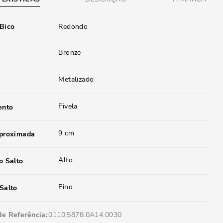
 Bico
Redondo
Bronze
Metalizado
Fivela
ento
9 cm
aproximada
Alto
o Salto
Fino
Salto
de Referência
0110.5878.0A14.0030