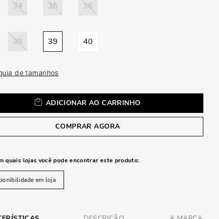
a
34
35
36
38
39
40
 guia de tamanhos
ADICIONAR AO CARRINHO
COMPRAR AGORA
m quais lojas você pode encontrar este produto:
ponibilidade em loja
ERÍSTICAS
DESCRIÇÃO
A MARCA