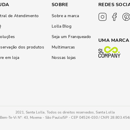
UDA
SOBRE
REDES SOCI
tral de Atendimento
Sobre a marca
Q
Lolla Blog
oluções
Seja um Franqueado
UMA MARCA
servação dos produtos
Multimarcas
ire em loja
Nossas lojas
2021, Santa Lolla, Todos os direitos reservados, Santa Lolla
Bem-Te-Vi N°: 43, Moema - São Paulo/SP - CEP 04524-030 / CNPJ 28.803.45
Sandália Nó Metalizada Salto Alto Fino Bronze
39
COMPRAR AGOR
Tamanho
: