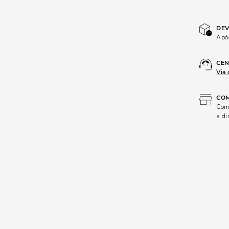
DEV
Após
CEN
Via 
COM
Comp
a di