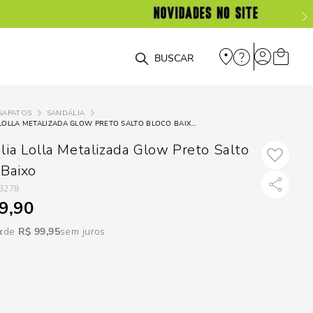
DISPON
EM
O que você está procurando?
e
SAPATOS
SANDÁLIA
SANDÁLIA LOLLA METALIZADA GLOW PRETO SALTO BLOCO BAIXO
e
lia Lolla Metalizada Glow Preto Salto
p
 Baixo
3278
9,90
Selecione seu
estado:
R$
99
,
95
sem juros
O
Usar
loca