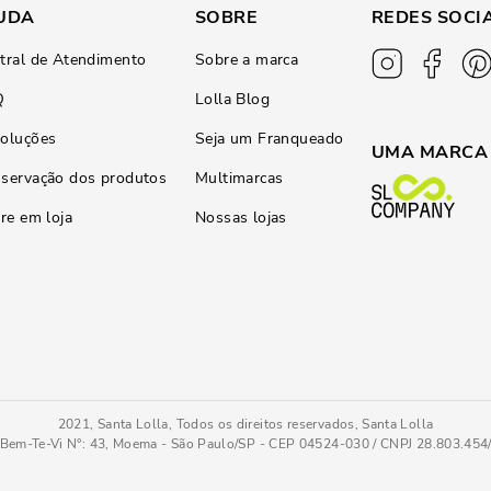
UDA
SOBRE
REDES SOCI
tral de Atendimento
Sobre a marca
Q
Lolla Blog
oluções
Seja um Franqueado
UMA MARCA
servação dos produtos
Multimarcas
ire em loja
Nossas lojas
2021, Santa Lolla, Todos os direitos reservados, Santa Lolla
Bem-Te-Vi N°: 43, Moema - São Paulo/SP - CEP 04524-030 / CNPJ 28.803.45
Sandália Lolla Metalizada Glow Preto Salto Bloco Baixo
34
COMPRAR AGOR
Tamanho
: