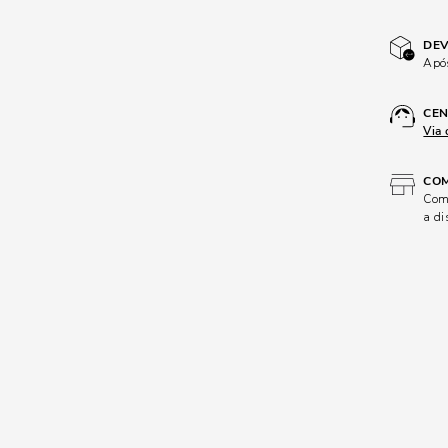
DEV
Após
CEN
Via 
COM
Comp
a di