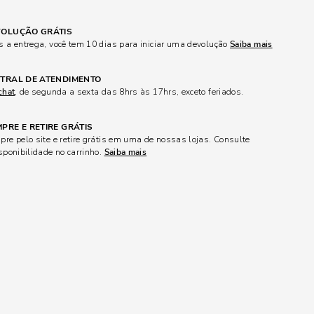
OLUÇÃO GRÁTIS
 a entrega, você tem 10 dias para iniciar uma devolução
Saiba mais
TRAL DE ATENDIMENTO
chat
, de segunda a sexta das 8hrs às 17hrs, exceto feriados.
PRE E RETIRE GRÁTIS
re pelo site e retire grátis em uma de nossas lojas. Consulte
sponibilidade no carrinho.
Saiba mais