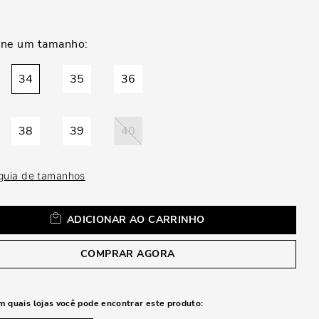
a
34
35
36
38
39
40
 guia de tamanhos
ADICIONAR AO CARRINHO
COMPRAR AGORA
m quais lojas você pode encontrar este produto: