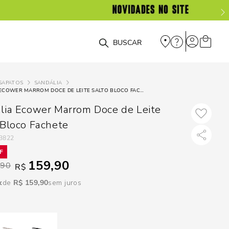
DISPON
EM
O que você está procurando?
e
SAPATOS
SANDÁLIA
SANDÁLIA ECOWER MARROM DOCE DE LEITE SALTO BLOCO FACHETE
e
lia Ecower Marrom Doce de Leite
p
 Bloco Fachete
3822
Selecione seu
159,90
estado:
,90
R$
R$
159
,
90
sem juros
O
Usar
loca