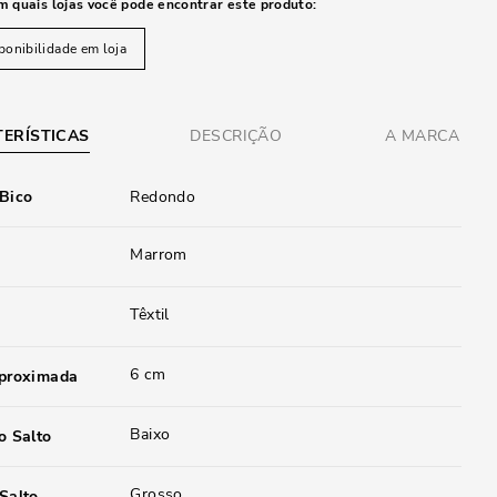
m quais lojas você pode encontrar este produto:
ponibilidade em loja
ERÍSTICAS
DESCRIÇÃO
A MARCA
 Bico
Redondo
Marrom
Têxtil
6 cm
aproximada
Baixo
o Salto
Grosso
Salto