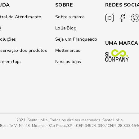
UDA
SOBRE
REDES SOCI
tral de Atendimento
Sobre a marca
Q
Lolla Blog
oluções
Seja um Franqueado
UMA MARCA
servação dos produtos
Multimarcas
ire em loja
Nossas lojas
2021, Santa Lolla, Todos os direitos reservados, Santa Lolla
Bem-Te-Vi N°: 43, Moema - São Paulo/SP - CEP 04524-030 / CNPJ 28.803.45
Sandália Ecower Marrom Doce de Leite Salto Bloco Fachete
34
COMPRAR AGOR
Tamanho
: