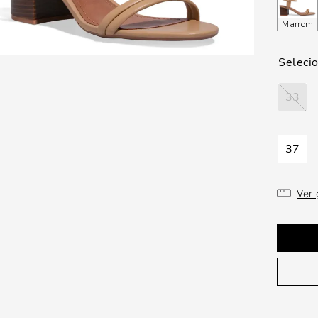
Marrom
33
37
Ver