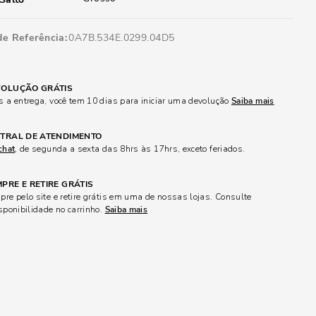
de Referência
0A7B.534E.0299.04D5
OLUÇÃO GRÁTIS
 a entrega, você tem 10 dias para iniciar uma devolução
Saiba mais
TRAL DE ATENDIMENTO
chat
, de segunda a sexta das 8hrs às 17hrs, exceto feriados.
PRE E RETIRE GRÁTIS
re pelo site e retire grátis em uma de nossas lojas. Consulte
sponibilidade no carrinho.
Saiba mais