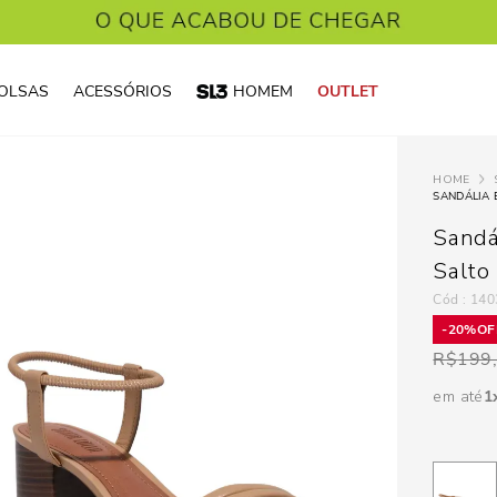
OLSAS
ACESSÓRIOS
HOMEM
OUTLET
Sandá
Salto
:
140
20%
R$
199
em até
1