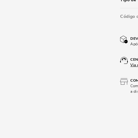
Código 
DEV
Após
CEN
Via 
COM
Comp
a di