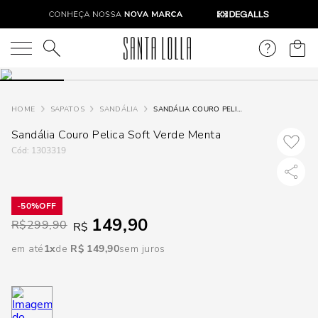
DISPON
EM
O que você está procurando?
e
SAPATOS
SANDÁLIA
SANDÁLIA COURO PELICA SOFT VERDE MENTA
Sandália Couro Pelica Soft Verde Menta
e
:
1303319
p
50%
Selecione
149,90
R$
299,90
R$
seu
estado:
em até
1
R$
149
,
90
sem juros
O
Usar