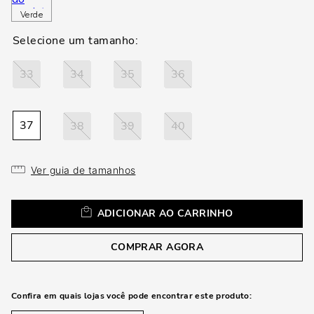
loca
Verde
a
33
34
35
36
37
38
39
40
Ver guia de tamanhos
ADICIONAR AO CARRINHO
COMPRAR AGORA
Confira em quais lojas você pode encontrar este produto: