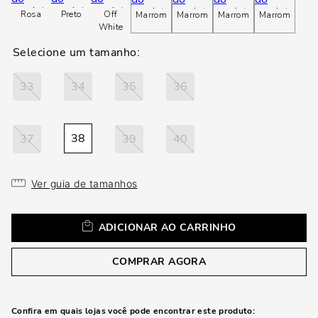
loca
Rosa
Preto
Off
Marrom
Marrom
Marrom
Marrom
a
White
33
34
35
36
38
37
39
40
Ver guia de tamanhos
ADICIONAR AO CARRINHO
COMPRAR AGORA
Confira em quais lojas você pode encontrar este produto: