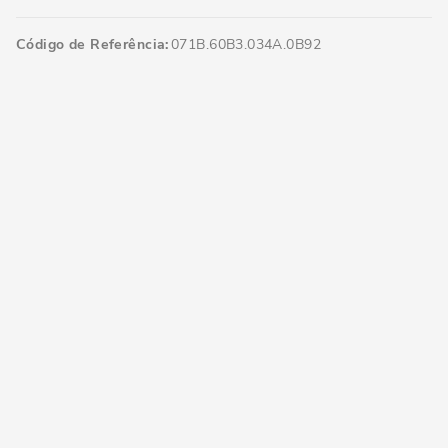
Código de Referência
071B.60B3.034A.0B92