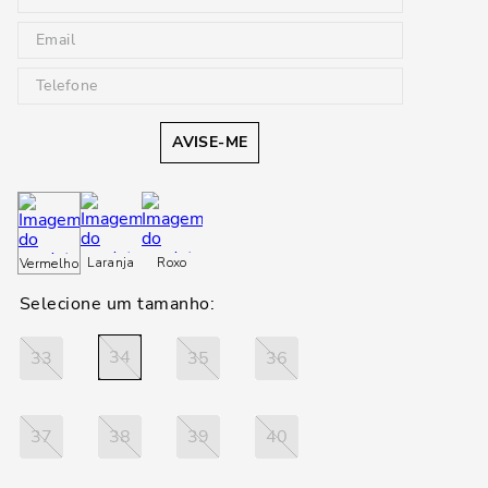
AVISE-ME
Laranja
Roxo
Vermelho
34
33
35
36
37
38
39
40