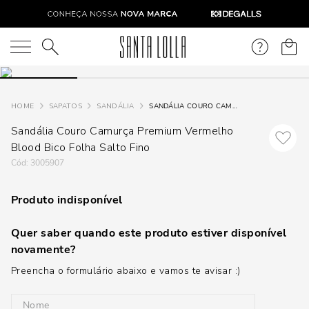
O que você está procurando?
SAPATOS
SANDÁLIA
SANDÁLIA COURO CAMURÇA PREMIUM VERMELHO BLOOD BICO FOLHA SALTO FINO
Sandália Couro Camurça Premium Vermelho
Blood Bico Folha Salto Fino
:
3005907
Produto indisponível
Quer saber quando este produto estiver disponível
novamente?
Preencha o formulário abaixo e vamos te avisar :)