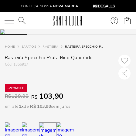
DISPON
EM
O que você está procurando?
e
SAPATOS
RASTEIRA
RASTEIRA SPECCHIO PRATA BICO QUADRADO
Rasteira Specchio Prata Bico Quadrado
e
:
1356917
p
20%
Selecione
103,90
R$
129,90
R$
seu
estado:
em até
1
R$
103
,
90
sem juros
O
Usar