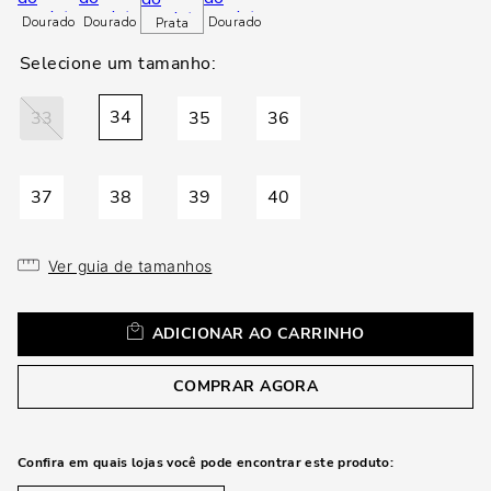
loca
Dourado
Dourado
Dourado
Prata
a
34
33
35
36
37
38
39
40
Ver guia de tamanhos
ADICIONAR AO CARRINHO
COMPRAR AGORA
Confira em quais lojas você pode encontrar este produto: