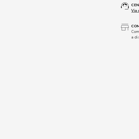
CEN
Via 
COM
Comp
a di