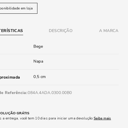
ponibilidade em loja
ERÍSTICAS
DESCRIÇÃO
A MARCA
Bege
Napa
0,5 cm
aproximada
de Referência
084A.4ADA.0300.00B0
OLUÇÃO GRÁTIS
 a entrega, você tem 10 dias para iniciar uma devolução
Saiba mais