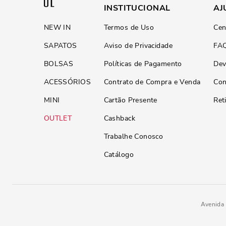
INSTITUCIONAL
AJ
NEW IN
Termos de Uso
Cen
SAPATOS
Aviso de Privacidade
FA
BOLSAS
Políticas de Pagamento
Dev
ACESSÓRIOS
Contrato de Compra e Venda
Con
MINI
Cartão Presente
Ret
OUTLET
Cashback
Trabalhe Conosco
Catálogo
Avenida 
Rasteira Napa Soft Palha
R$
189
,
90