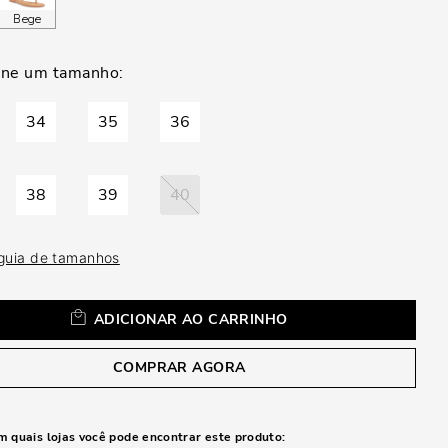
a
Bege
34
35
36
38
39
40
 guia de tamanhos
ADICIONAR AO CARRINHO
COMPRAR AGORA
m quais lojas você pode encontrar este produto: