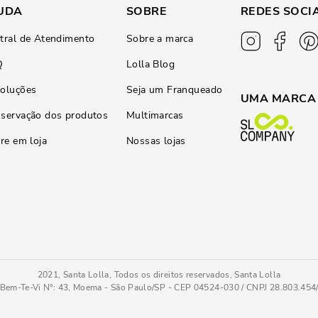
UDA
SOBRE
REDES SOCI
tral de Atendimento
Sobre a marca
Q
Lolla Blog
oluções
Seja um Franqueado
UMA MARCA
servação dos produtos
Multimarcas
ire em loja
Nossas lojas
2021, Santa Lolla, Todos os direitos reservados, Santa Lolla
Bem-Te-Vi N°: 43, Moema - São Paulo/SP - CEP 04524-030 / CNPJ 28.803.45
33
COMPRAR AGOR
Tamanho
: