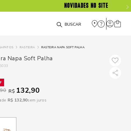
DISPON
EM
O que você está procurando?
e
SAPATOS
RASTEIRA
RASTEIRA NAPA SOFT PALHA
e
ira Napa Soft Palha
5033
p
Selecione seu
132,90
,90
R$
estado:
R$
132
,
90
sem juros
O
Usar
loca