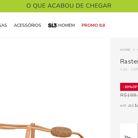
SAS
ACESSÓRIOS
HOMEM
PROMO 8.8
Raste
:
138
30%
R$
189
em até
1