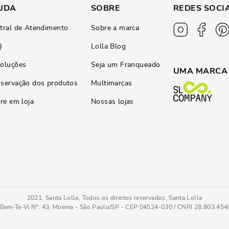
UDA
SOBRE
REDES SOCI
tral de Atendimento
Sobre a marca
Q
Lolla Blog
oluções
Seja um Franqueado
UMA MARCA
servação dos produtos
Multimarcas
ire em loja
Nossas lojas
2021, Santa Lolla, Todos os direitos reservados, Santa Lolla
Bem-Te-Vi N°: 43, Moema - São Paulo/SP - CEP 04524-030 / CNPJ 28.803.45
ru
33
COMPRAR AGOR
Tamanho
: