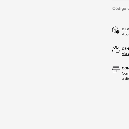
Código 
DEV
Após
CEN
Via 
COM
Comp
a di