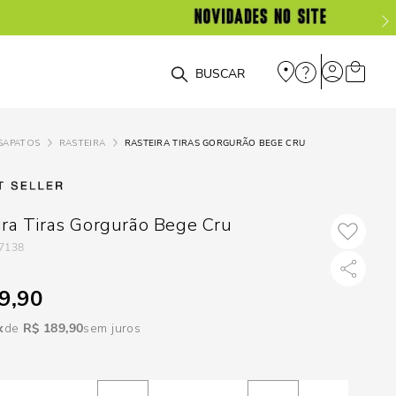
DISPON
EM
O que você está procurando?
e
SAPATOS
RASTEIRA
RASTEIRA TIRAS GORGURÃO BEGE CRU
e
p
ira Tiras Gorgurão Bege Cru
7138
Selecione seu
estado:
9,90
O
R$
189
,
90
sem juros
Usar
loca