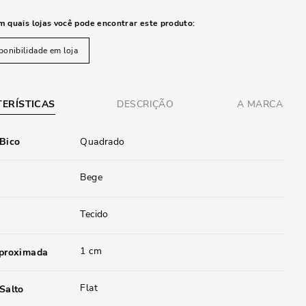
m quais lojas você pode encontrar este produto:
ponibilidade em loja
ERÍSTICAS
DESCRIÇÃO
A MARCA
 Bico
Quadrado
Bege
Tecido
1 cm
aproximada
Flat
Salto