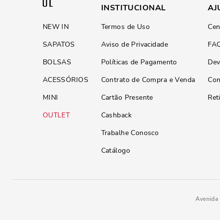
INSTITUCIONAL
AJ
NEW IN
Termos de Uso
Cen
SAPATOS
Aviso de Privacidade
FA
BOLSAS
Políticas de Pagamento
Dev
ACESSÓRIOS
Contrato de Compra e Venda
Con
MINI
Cartão Presente
Ret
OUTLET
Cashback
Trabalhe Conosco
Catálogo
Avenida 
Rasteira Tiras Gorgurão Bege C