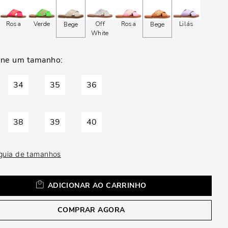
a
Rosa
Verde
Off
Rosa
Lilás
Bege
Bege
White
34
35
36
38
39
40
 guia de tamanhos
ADICIONAR AO CARRINHO
COMPRAR AGORA