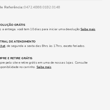
de Referência
0472.4B88.01B2.0148
OLUÇÃO GRÁTIS
 a entrega, você tem 10 dias para iniciar uma devolução
Saiba mais
TRAL DE ATENDIMENTO
chat
, de segunda a sexta das 8hrs às 17hrs, exceto feriados.
PRE E RETIRE GRÁTIS
re pelo site e retire grátis em uma de nossas lojas. Consulte
sponibilidade no carrinho.
Saiba mais