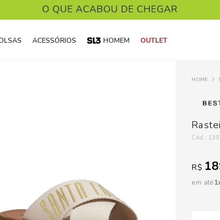
OLSAS
ACESSÓRIOS
HOMEM
OUTLET
Raste
:
139
18
R$
em até
1