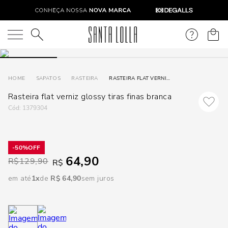
DISPON
EM
O que você está procurando?
e
SAPATOS
RASTEIRA
RASTEIRA FLAT VERNIZ GLOSSY TIRAS FINAS BRANCA
Rasteira flat verniz glossy tiras finas branca
e
:
1379304
p
50%
Selecione
64,90
R$
129,90
R$
seu
estado:
em até
1
R$
64
,
90
sem juros
O
Usar