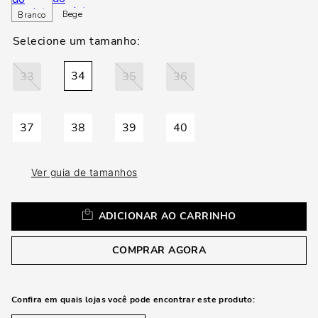
loca
Bege
Branco
a
34
33
35
36
37
38
39
40
Ver guia de tamanhos
ADICIONAR AO CARRINHO
COMPRAR AGORA
Confira em quais lojas você pode encontrar este produto: