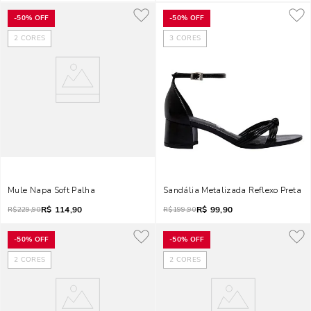
-
50%
OFF
-
50%
OFF
2
CORES
3
CORES
Mule Napa Soft Palha
Sandália Metalizada Reflexo Preta
R$
114,90
R$
99,90
R$
229,90
R$
199,90
-
50%
OFF
-
50%
OFF
2
CORES
2
CORES