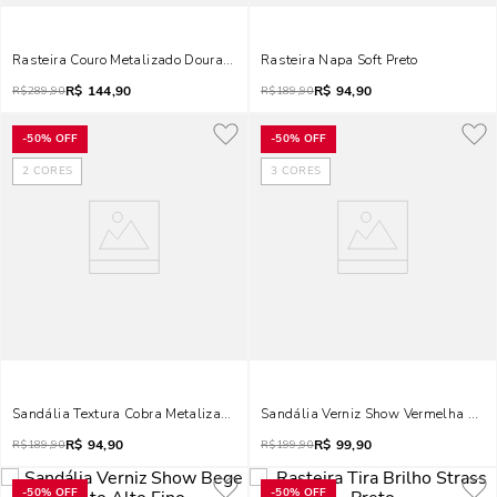
Rasteira Couro Metalizado Dourada Bico Quadrado
Rasteira Napa Soft Preto
R$
144,90
R$
94,90
R$
289,90
R$
189,90
-
50%
OFF
-
50%
OFF
2
CORES
3
CORES
Sandália Textura Cobra Metalizada Cobre Salto Baixo Fino
Sandália Verniz Show Vermelha Salto
R$
94,90
R$
99,90
R$
189,90
R$
199,90
-
50%
OFF
-
50%
OFF