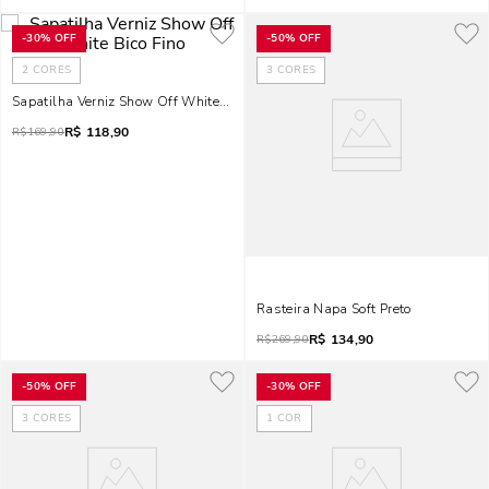
-
30%
OFF
-
50%
OFF
2
CORES
3
CORES
Sapatilha Verniz Show Off White Bico Fino
R$
118,90
R$
169,90
Rasteira Napa Soft Preto
R$
134,90
R$
269,90
-
50%
OFF
-
30%
OFF
3
CORES
1
COR