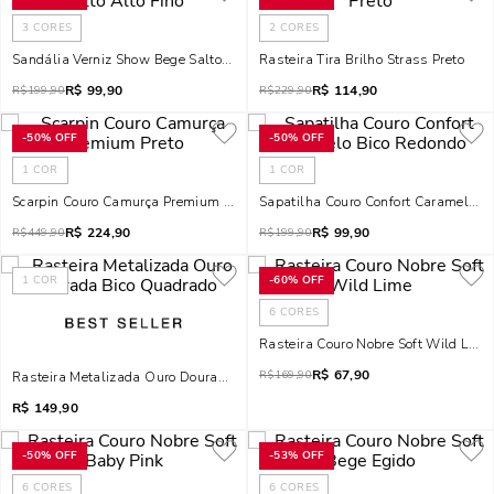
3
CORES
2
CORES
Sandália Verniz Show Bege Salto Alto Fino
Rasteira Tira Brilho Strass Preto
R$
99,90
R$
114,90
R$
199,90
R$
229,90
-
50%
OFF
-
50%
OFF
1
COR
1
COR
Scarpin Couro Camurça Premium Preto
Sapatilha Couro Confort Caramelo B
R$
224,90
R$
99,90
R$
449,90
R$
199,90
1
COR
-
60%
OFF
6
CORES
Rasteira Couro Nobre Soft Wild Lime
R$
67,90
R$
169,90
Rasteira Metalizada Ouro Dourada Bico Quadrado
R$
149,90
-
50%
OFF
-
53%
OFF
6
CORES
6
CORES