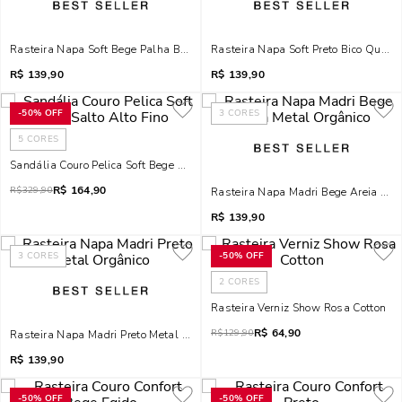
Rasteira Napa Soft Bege Palha Bico Quadrado
Rasteira Napa Soft Preto Bico Quadr
R$
139,90
R$
139,90
-
50%
OFF
3
CORES
5
CORES
Sandália Couro Pelica Soft Bege Salto Alto Fino
R$
164,90
R$
329,90
Rasteira Napa Madri Bege Areia Met
R$
139,90
3
CORES
-
50%
OFF
2
CORES
Rasteira Verniz Show Rosa Cotton
R$
64,90
R$
129,90
Rasteira Napa Madri Preto Metal Orgânico
R$
139,90
-
50%
OFF
-
50%
OFF