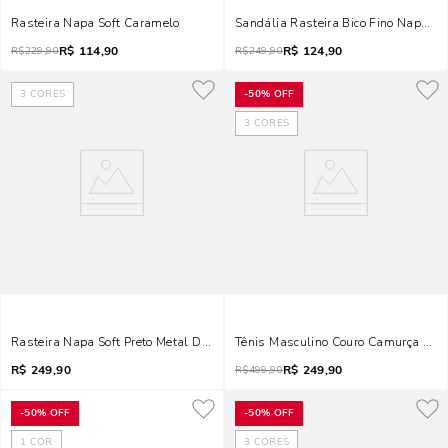
Rasteira Napa Soft Caramelo
Sandália Rasteira Bico Fino Napa So
R$
114,90
R$
124,90
R$
229,90
R$
249,90
3
CORES
-
50%
OFF
3
CORES
Rasteira Napa Soft Preto Metal Dourado
Tênis Masculino Couro Camurça Beg
R$
249,90
R$
249,90
R$
499,90
-
50%
OFF
-
50%
OFF
1
COR
3
CORES