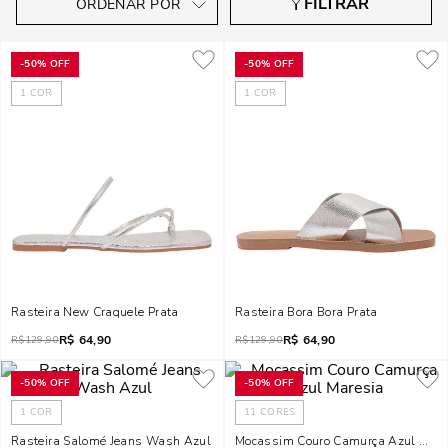
-
50%
OFF
-
50%
OFF
1
COR
1
COR
Rasteira New Craquele Prata
Rasteira Bora Bora Prata
R$
64,90
R$
64,90
R$
129,90
R$
129,90
-
50%
OFF
-
50%
OFF
1
COR
11
CORES
Rasteira Salomé Jeans Wash Azul
Mocassim Couro Camurça Azul Mare