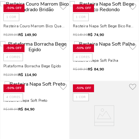
-
50%
OFF
-
50%
OFF
1
COR
1
COR
Rasteira Couro Marrom Bico Quadrado Bridão
Rasteira Napa Soft Bege Bico Redon
R$
149,90
R$
74,90
R$
299,90
R$
149,90
-
50%
OFF
-
50%
OFF
4
CORES
4
CORES
Rasteira Napa Soft Palha
Plataforma Borracha Bege Egido
R$
84,90
R$
169,90
R$
114,90
R$
229,90
-
50%
OFF
-
50%
OFF
4
CORES
1
COR
Rasteira Napa Soft Preto
R$
84,90
R$
169,90