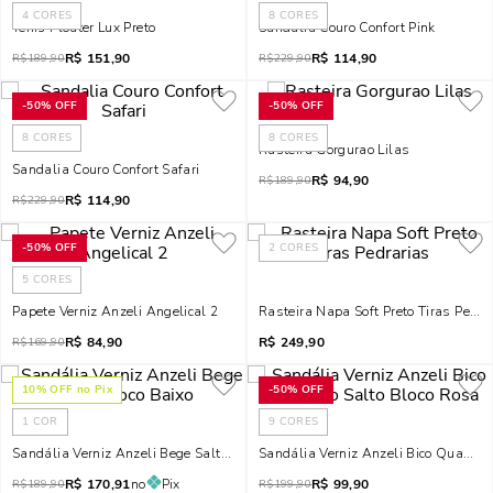
4
CORES
8
CORES
Tênis Floater Lux Preto
Sandalia Couro Confort Pink
R$
151,90
R$
114,90
R$
189,90
R$
229,90
-
50%
OFF
-
50%
OFF
8
CORES
8
CORES
Rasteira Gorgurao Lilas
Sandalia Couro Confort Safari
R$
94,90
R$
189,90
R$
114,90
R$
229,90
-
50%
OFF
2
CORES
5
CORES
Papete Verniz Anzeli Angelical 2
Rasteira Napa Soft Preto Tiras Pedra
R$
84,90
R$
249,90
R$
169,90
10
% OFF no Pix
-
50%
OFF
1
COR
9
CORES
Sandália Verniz Anzeli Bege Salto Bloco Baixo
Sandália Verniz Anzeli Bico Quadrad
R$
170,91
no
Pix
R$
99,90
R$
189,90
R$
199,90