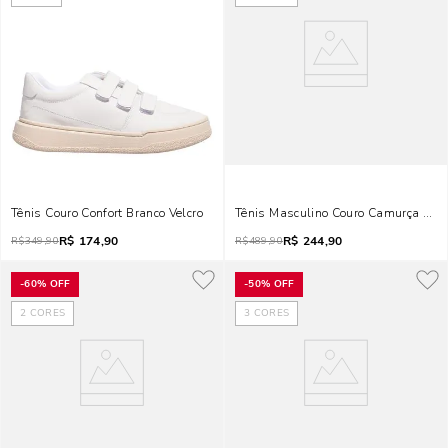
Tênis Couro Confort Branco Velcro
Tênis Masculino Couro Camurça Verd
R$
174,90
R$
244,90
R$
349,90
R$
489,90
-
60%
OFF
-
50%
OFF
2
CORES
3
CORES