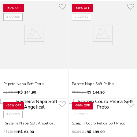
-
50%
OFF
-
50%
OFF
2
CORES
2
CORES
Papete Napa Soft Terra
Papete Napa Soft Palha
R$
144,90
R$
144,90
R$
289,90
R$
289,90
-
50%
OFF
-
50%
OFF
3
CORES
3
CORES
Rasteira Napa Soft Angelical
Scarpin Couro Pelica Soft Preto
R$
64,90
R$
199,90
R$
129,90
R$
399,90