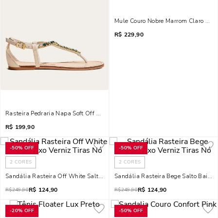
Mule Couro Nobre Marrom Claro Moch
R$
229,90
Rasteira Pedraria Napa Soft Off White
R$
199,90
-
50%
OFF
-
50%
OFF
2
CORES
2
CORES
Sandália Rasteira Off White Salto Baixo Verniz Tiras Nó
Sandália Rasteira Bege Salto Baixo V
R$
124,90
R$
124,90
R$
249,90
R$
249,90
-
20%
OFF
-
50%
OFF