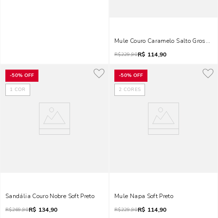
Mule Couro Caramelo Salto Grosso
R$
114,90
R$
229,90
-
50%
OFF
-
50%
OFF
1
COR
2
CORES
Sandália Couro Nobre Soft Preto
Mule Napa Soft Preto
R$
134,90
R$
114,90
R$
269,90
R$
229,90