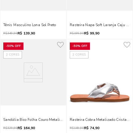
Tênis Masculino Lona Sol Preto
Rasteira Napa Soft Laranja Caju Am
R$
139,90
R$
99,90
R$
349,90
R$
199,90
-
50%
OFF
-
50%
OFF
2
CORES
2
CORES
Sandália Bico Folha Couro Metalizado Prata
Rasteira Cobra Metalizado Cristal Pr
R$
164,90
R$
74,90
R$
329,90
R$
149,90