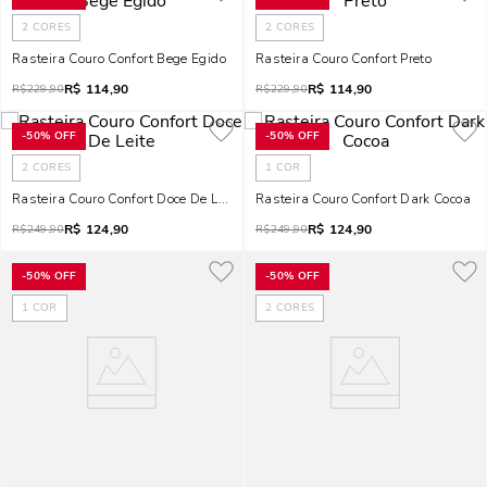
2
CORES
2
CORES
Rasteira Couro Confort Bege Egido
Rasteira Couro Confort Preto
R$
114,90
R$
114,90
R$
229,90
R$
229,90
-
50%
OFF
-
50%
OFF
2
CORES
1
COR
Rasteira Couro Confort Doce De Leite
Rasteira Couro Confort Dark Cocoa
R$
124,90
R$
124,90
R$
249,90
R$
249,90
-
50%
OFF
-
50%
OFF
1
COR
2
CORES