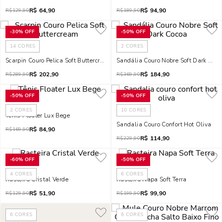
R$
64,90
R$
94,90
R$
129,90
R$
189,90
-
30%
OFF
-
50%
OFF
14
CORES
2
CORES
Scarpin Couro Pelica Soft Buttercream
Sandália Couro Nobre Soft Dark Coco
R$
202,90
R$
184,90
R$
289,90
R$
369,90
-
50%
OFF
-
50%
OFF
2
CORES
10
CORES
Tênis Floater Lux Bege
Sandalia Couro Confort Hot Oliva
R$
84,90
R$
169,90
R$
114,90
R$
229,90
-
60%
OFF
-
50%
OFF
4
CORES
6
CORES
Rasteira Cristal Verde
Rasteira Napa Soft Terra
R$
51,90
R$
99,90
R$
129,90
R$
199,90
6
CORES
6
CORES