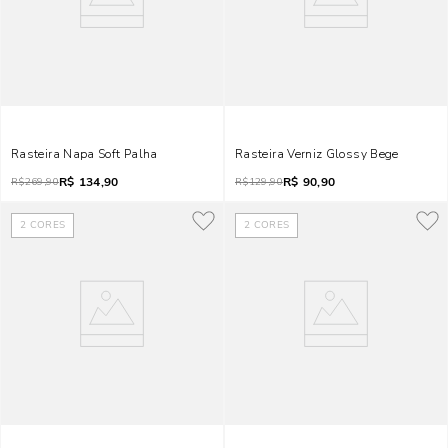
Rasteira Napa Soft Palha
Rasteira Verniz Glossy Bege
R$
134,90
R$
90,90
R$
269,90
R$
129,90
2
CORES
2
CORES