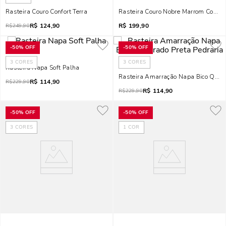
Rasteira Couro Confort Terra
Rasteira Couro Nobre Marrom Cocoa 
R$
124,90
R$
199,90
R$
249,90
-
50%
OFF
-
50%
OFF
3
CORES
3
CORES
Rasteira Napa Soft Palha
Rasteira Amarração Napa Bico Quadr
R$
114,90
R$
229,90
R$
114,90
R$
229,90
-
50%
OFF
-
50%
OFF
3
CORES
1
COR