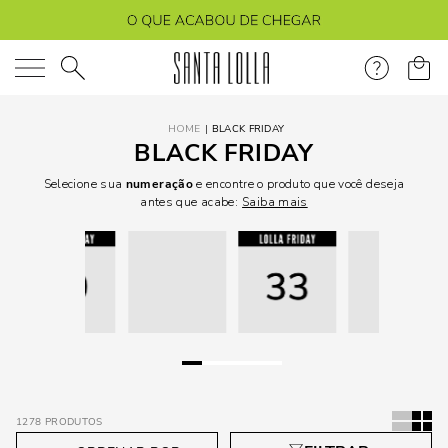
O que você está procurando?
BLACK FRIDAY
BLACK FRIDAY
Selecione sua
numeração
e encontre o produto que você deseja
antes que acabe:
Saiba mais
1278
PRODUTOS