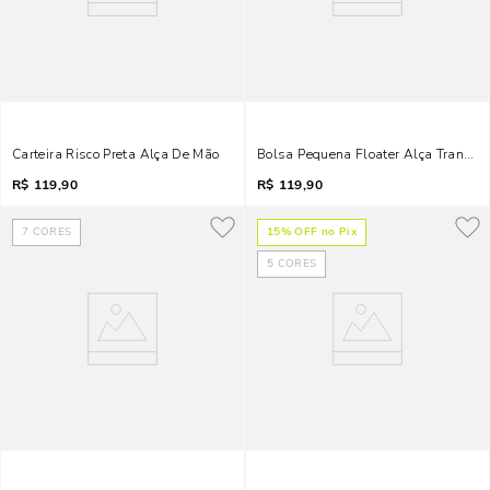
Carteira Risco Preta Alça De Mão
Bolsa Pequena Floater Alça Transve
R$
119,90
R$
119,90
7
CORES
15
% OFF no Pix
5
CORES