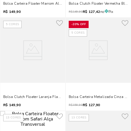
Bolsa Carteira Floater Marrom Alça Transversal
Bolsa Clutch Floater Vermelha Blood
R$
149,90
R$
127,42
no
Pix
R$
149,90
5
CORES
-
20%
OFF
5
CORES
Bolsa Clutch Floater Laranja Flame Alça Corrente
Bolsa Carteira Metalizada Cinza Gra
R$
149,90
R$
127,90
R$
159,90
13
CORES
13
CORES