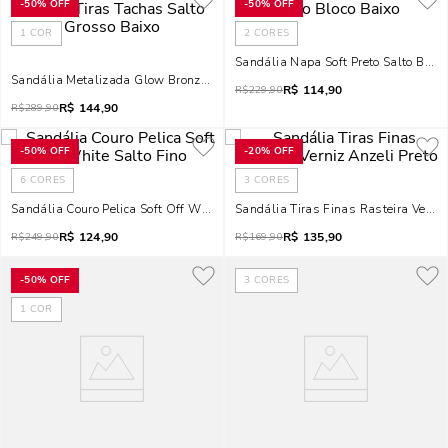
-
50%
OFF
-
50%
OFF
1
COR
2
CORES
Sandália Napa Soft Preto Salto Bloco
Sandália Metalizada Glow Bronze Tiras Tachas Salto Grosso Baixo
R$
114,90
R$
229,90
R$
144,90
R$
289,90
-
50%
OFF
-
20%
OFF
6
CORES
3
CORES
Sandália Couro Pelica Soft Off White Salto Fino
Sandália Tiras Finas Rasteira Verniz
R$
124,90
R$
135,90
R$
249,90
R$
169,90
-
50%
OFF
3
CORES
1
COR