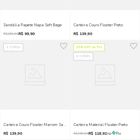
Sandália Papete Napa Soft Bege
Carteira Couro Floater Preto
R$
99,90
R$
139,90
R$
199,90
3
CORES
15
% OFF no Pix
8
CORES
Carteira Couro Floater Marrom Safari
Carteira Material Floater Preto
R$
139,90
R$
118,92
no
Pix
R$
139,90