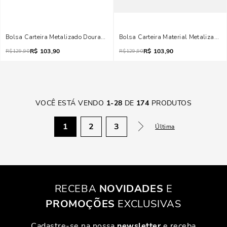
Bolsa Carteira Metalizado Dourada Alça De Ombro
Bolsa Carteira Material Metalizado
R$
103,90
R$
103,90
R$
129,90
R$
129,90
VOCÊ ESTÁ VENDO
1
-
28
DE
174
PRODUTOS
1
2
3
Última
RECEBA
NOVIDADES
E
PROMOÇÕES
EXCLUSIVAS
Cadastre-se na nossa
newsletter
e receba