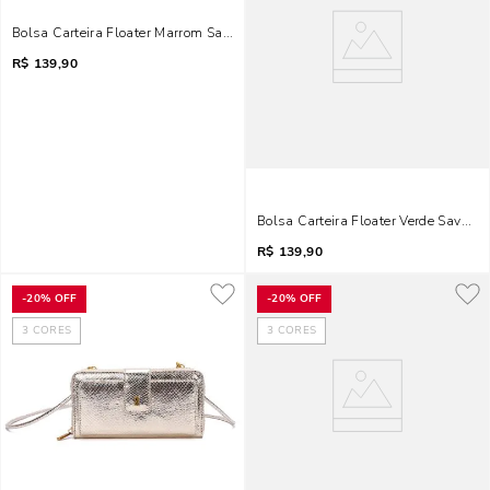
Bolsa Carteira Floater Marrom Safari Alça Transversal
R$
139,90
Bolsa Carteira Floater Verde Savana
R$
139,90
-
20%
OFF
-
20%
OFF
3
CORES
3
CORES