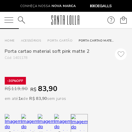
DISPON
EM
O que você está procurando?
e
ACESSÓRIOS
PORTA CARTÃO
PORTA CARTAO MATERIAL SOFT PINK MATTE 2
Porta cartao material soft pink matte 2
e
:
1401178
p
30%
83,90
Selecione
R$
119,90
R$
seu
em até
1
R$
83
,
90
sem juros
estado:
O
Usar