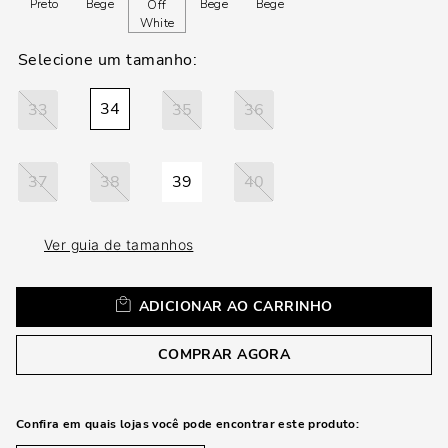
loca
Preto
Bege
Bege
Bege
Off
a
White
34
33
35
36
37
38
39
40
Ver guia de tamanhos
ADICIONAR AO CARRINHO
COMPRAR AGORA
Confira em quais lojas você pode encontrar este produto: