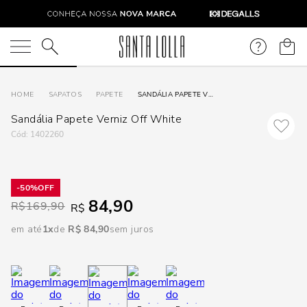
DISPON
EM
O que você está procurando?
e
SAPATOS
PAPETE
SANDÁLIA PAPETE VERNIZ OFF WHITE
Sandália Papete Verniz Off White
e
:
1402260
p
50%
84,90
Selecione
R$
169,90
R$
seu
em até
1
R$
84
,
90
sem juros
estado:
O
Usar