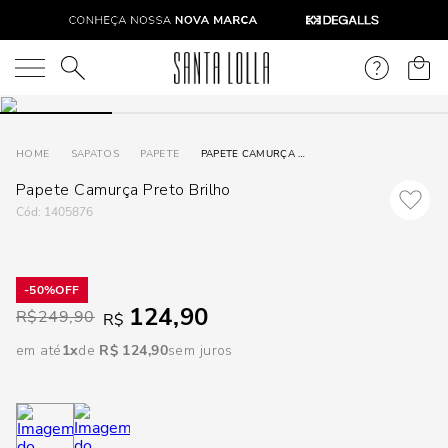
DISPON
EM
O que você está procurando?
e
SAPATOS
PAPETE
PAPETE CAMURÇA PRETO BRILHO
Papete Camurça Preto Brilho
e
:
1405876
p
50%
Selecione
124,90
R$
249,90
R$
seu
estado:
em até
1
R$
124
,
90
sem juros
O
Usar