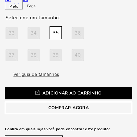
loca
Bege
Preto
a
35
33
34
36
37
38
39
40
Ver guia de tamanhos
ADICIONAR AO CARRINHO
COMPRAR AGORA
Confira em quais lojas você pode encontrar este produto: