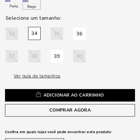
loca
Preto
Bege
a
34
33
35
36
37
38
39
40
Ver guia de tamanhos
ADICIONAR AO CARRINHO
COMPRAR AGORA
Confira em quais lojas você pode encontrar este produto: