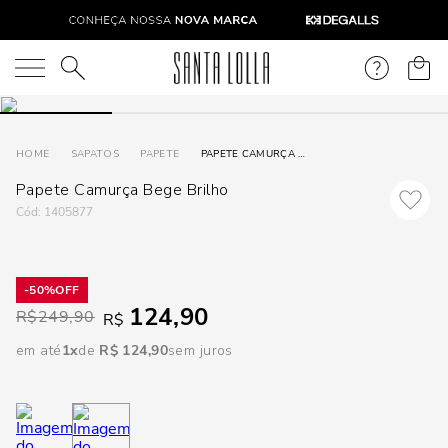
DISPON
EM
O que você está procurando?
e
SAPATOS
PAPETE
PAPETE CAMURÇA BEGE BRILHO
Papete Camurça Bege Brilho
e
:
1405877
p
50%
Selecione
124,90
R$
249,90
R$
seu
estado:
em até
1
R$
124
,
90
sem juros
O
Usar