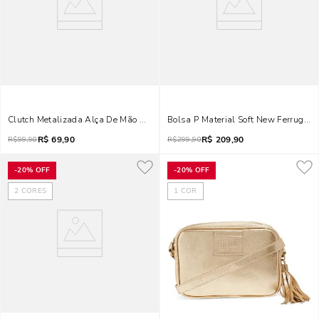
Clutch Metalizada Alça De Mão Dourada
Bolsa P Material Soft New Ferrugem
R$
69,90
R$
209,90
R$
99,90
R$
299,90
-
20%
OFF
-
20%
OFF
2
CORES
1
COR