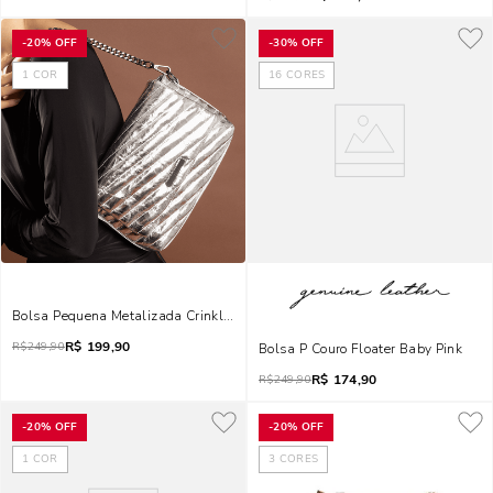
-
20%
OFF
-
30%
OFF
1
COR
16
CORES
Bolsa Pequena Metalizada Crinkle Prata Alça Dupla
R$
199,90
R$
249,90
Bolsa P Couro Floater Baby Pink
R$
174,90
R$
249,90
-
20%
OFF
-
20%
OFF
1
COR
3
CORES