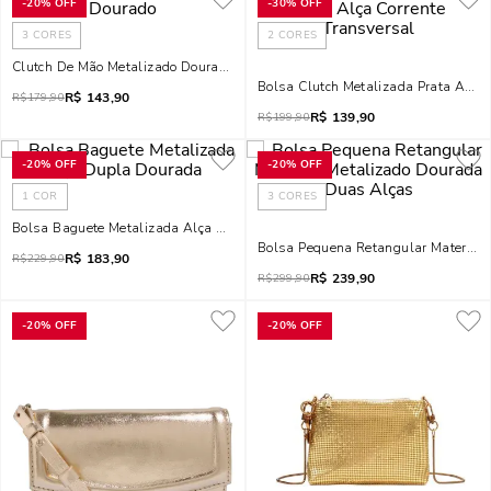
-
20%
OFF
-
30%
OFF
3
CORES
2
CORES
Clutch De Mão Metalizado Dourado
Bolsa Clutch Metalizada Prata Alça 
R$
143,90
R$
179,90
R$
139,90
R$
199,90
-
20%
OFF
-
20%
OFF
1
COR
3
CORES
Bolsa Baguete Metalizada Alça Dupla Dourada
Bolsa Pequena Retangular Material
R$
183,90
R$
229,90
R$
239,90
R$
299,90
-
20%
OFF
-
20%
OFF