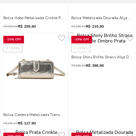
Bolsa Hobo Metalizada Crinkle Prata Alça De Ombro
Bolsa Metalizada Dourada Alça Tran
R$
209,90
R$
215,90
R$
299,90
R$
269,90
-
20%
OFF
-
30%
OFF
2
CORES
2
CORES
Bolsa Shiny Brilho Strass Alça De 
R$
398,90
R$
569,90
Bolsa Carteira Metalizada Transversal Dourada
R$
127,90
R$
159,90