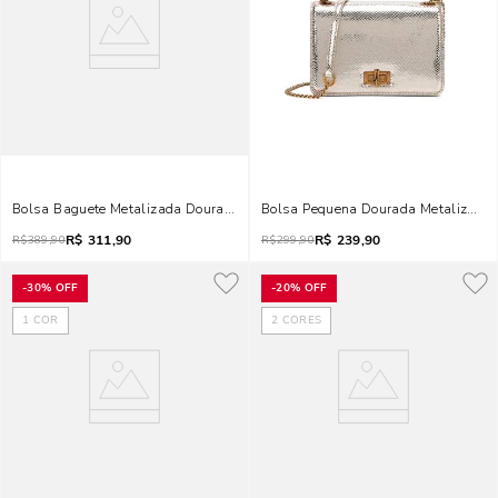
Bolsa Baguete Metalizada Dourada Alça Dupla
Bolsa Pequena Dourada Metalizada 
R$
311,90
R$
239,90
R$
389,90
R$
299,90
-
30%
OFF
-
20%
OFF
1
COR
2
CORES