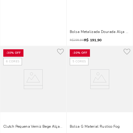
Bolsa Metalizada Dourada Alça Tran
R$
191,90
R$
239,90
-
30%
OFF
-
30%
OFF
6
CORES
5
CORES
Clutch Pequena Verniz Bege Alça De Mão
Bolsa G Material Rustico Fog