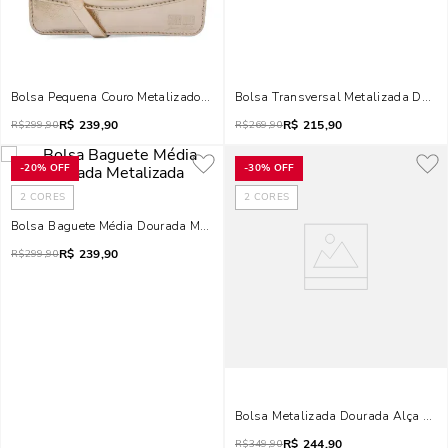
Bolsa Pequena Couro Metalizado Dourado Claro Alça Transversal
Bolsa Transversal Metalizada Dour
R$
239,90
R$
215,90
R$
299,90
R$
269,90
-
20%
OFF
-
30%
OFF
2
CORES
2
CORES
Bolsa Baguete Média Dourada Metalizada
R$
239,90
R$
299,90
Bolsa Metalizada Dourada Alça Cor
R$
244,90
R$
349,90