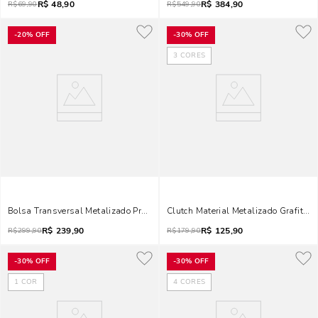
R$
48,90
R$
384,90
R$
69,90
R$
549,90
-
20%
OFF
-
30%
OFF
3
CORES
Bolsa Transversal Metalizado Prata
Clutch Material Metalizado Grafite 2
R$
239,90
R$
125,90
R$
299,90
R$
179,90
-
30%
OFF
-
30%
OFF
1
COR
4
CORES