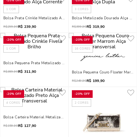
-
20%
OFF
-
20%
OFF
1
COR
3
CORES
Bolsa Prata Crinkle Metalizado Alça Corrente
Bolsa Metalizada Dourada Alça Dup
R$
239,90
R$
319,90
R$
299,90
R$
399,90
-
20%
OFF
-
20%
OFF
1
COR
16
CORES
Bolsa Pequena Prata Metalizado Crinkle Fivela Brilho
R$
311,90
R$
389,90
Bolsa Pequena Couro Floater Marrom
R$
199,90
R$
249,90
-
20%
OFF
-
20%
OFF
4
CORES
2
CORES
Bolsa Carteira Material Metalizado Preto Alça Transversal
R$
127,90
R$
159,90