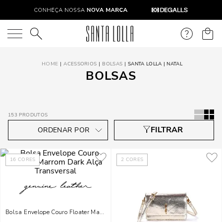
O que você está procurando?
ACESSORIOS
BOLSAS
SANTA LOLLA | NATAL
BOLSAS
153
PRODUTOS
16
CORES
2
CORES
Bolsa Envelope Couro Floater Marrom Dark Alça Transversal