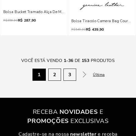
Bolsa Bucket Tramado Alça De Mão Listrada Preta A Branco
R$
287,90
R$
359,90
Bolsa Tiracolo Camera Bag Couro Me
R$
439,90
R$
549,90
VOCÊ ESTÁ VENDO
1
-
36
DE
153
PRODUTOS
1
2
3
Última
RECEBA
NOVIDADES
E
PROMOÇÕES
EXCLUSIVAS
Cadastre-se na nossa
newsletter
e receba