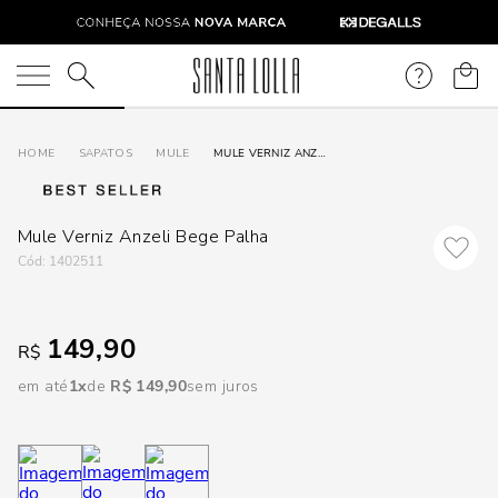
DISPON
EM
O que você está procurando?
e
SAPATOS
MULE
MULE VERNIZ ANZELI BEGE PALHA
e
Mule Verniz Anzeli Bege Palha
p
:
1402511
Selecione
149,90
R$
seu
estado:
em até
1
R$
149
,
90
sem juros
O
Usar