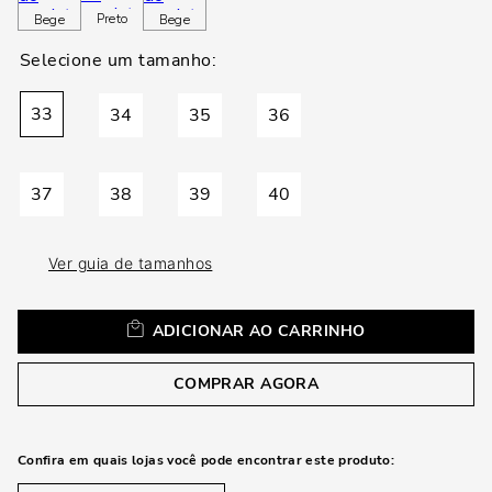
loca
Preto
Bege
Bege
a
33
34
35
36
37
38
39
40
Ver guia de tamanhos
ADICIONAR AO CARRINHO
COMPRAR AGORA
Confira em quais lojas você pode encontrar este produto: