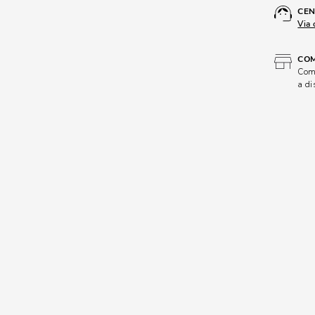
CEN
Via 
COM
Comp
a di