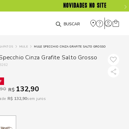
DISPON
EM
O que você está procurando?
e
SAPATOS
MULE
MULE SPECCHIO CINZA GRAFITE SALTO GROSSO
e
Specchio Cinza Grafite Salto Grosso
8262
p
Selecione seu
132,90
,90
R$
estado:
R$
132
,
90
sem juros
O
Usar
loca