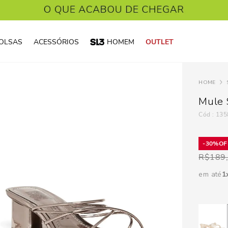
OLSAS
ACESSÓRIOS
HOMEM
OUTLET
Mule 
:
135
30%
R$
189
em até
1