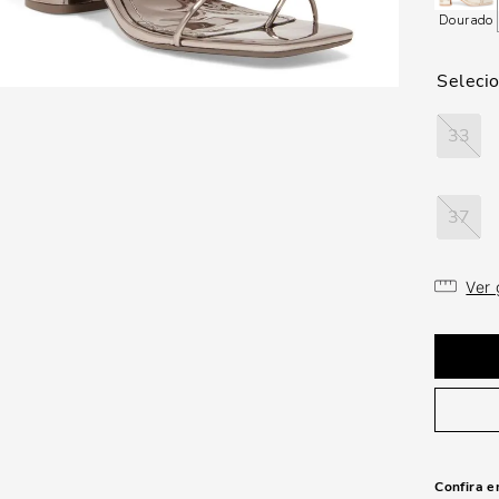
Dourado
33
37
Ver
Confira e