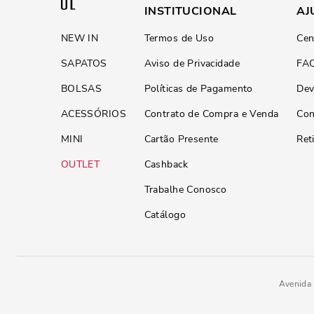
INSTITUCIONAL
AJ
NEW IN
Termos de Uso
Cen
SAPATOS
Aviso de Privacidade
FA
BOLSAS
Políticas de Pagamento
Dev
ACESSÓRIOS
Contrato de Compra e Venda
Con
MINI
Cartão Presente
Ret
OUTLET
Cashback
Trabalhe Conosco
Catálogo
Avenida 
Mule Specchio Cinza Grafite Sal
R$
189
,
90