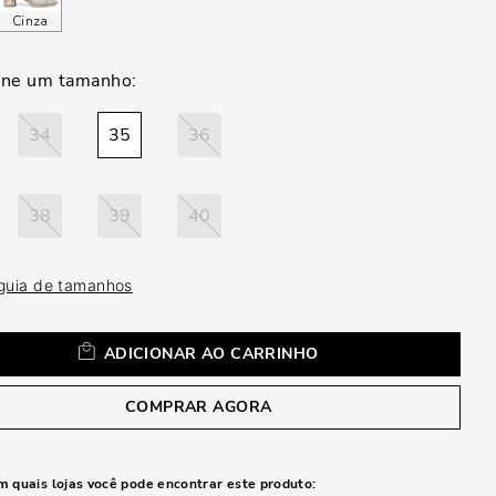
a
Cinza
34
35
36
38
39
40
 guia de tamanhos
ADICIONAR AO CARRINHO
COMPRAR AGORA
m quais lojas você pode encontrar este produto: