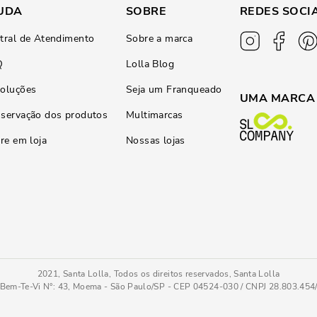
UDA
SOBRE
REDES SOCI
tral de Atendimento
Sobre a marca
Q
Lolla Blog
oluções
Seja um Franqueado
UMA MARCA
servação dos produtos
Multimarcas
ire em loja
Nossas lojas
2021, Santa Lolla, Todos os direitos reservados, Santa Lolla
Bem-Te-Vi N°: 43, Moema - São Paulo/SP - CEP 04524-030 / CNPJ 28.803.45
to Grosso
35
COMPRAR AGOR
Tamanho
: