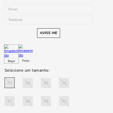
AVISE-ME
Preto
Bege
33
34
35
36
37
38
39
40