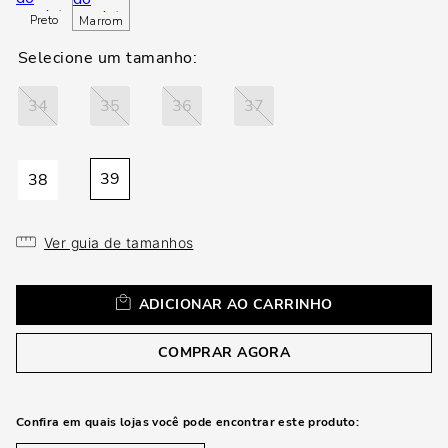
loca
Preto
Marrom
a
34
35
36
37
39
38
Ver guia de tamanhos
ADICIONAR AO CARRINHO
COMPRAR AGORA
Confira em quais lojas você pode encontrar este produto: