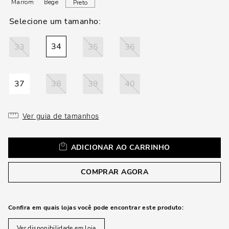
loca
Marrom
Bege
Preto
a
34
33
35
36
37
38
39
40
Ver guia de tamanhos
ADICIONAR AO CARRINHO
COMPRAR AGORA
Confira em quais lojas você pode encontrar este produto:
Ver disponibilidade em loja