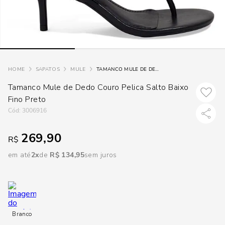
loca
a
SAPATOS
MULE
TAMANCO MULE DE DEDO COURO PELICA SALTO BAIXO FINO PRETO
Tamanco Mule de Dedo Couro Pelica Salto Baixo
Fino Preto
:
3006916
269,90
R$
em até
2
R$
134
,
95
sem juros
Branco