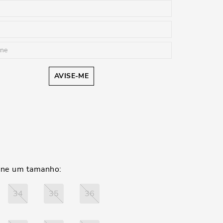
AVISE-ME
34
35
36