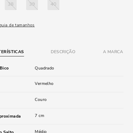
38
39
40
guia de tamanhos
ERÍSTICAS
DESCRIÇÃO
A MARCA
 Bico
Quadrado
Vermelho
Couro
7 cm
aproximada
Médio
o Salto