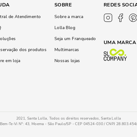
UDA
SOBRE
REDES SOCI
tral de Atendimento
Sobre a marca
Q
Lolla Blog
oluções
Seja um Franqueado
UMA MARCA
servação dos produtos
Multimarcas
ire em loja
Nossas lojas
2021, Santa Lolla, Todos os direitos reservados, Santa Lolla
Bem-Te-Vi N°: 43, Moema - São Paulo/SP - CEP 04524-030 / CNPJ 28.803.45