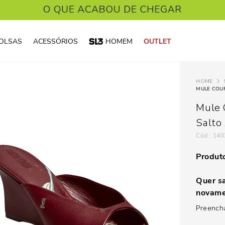
OLSAS
ACESSÓRIOS
HOMEM
OUTLET
MULE COU
Mule 
Salto
:
140
Produto
Quer sa
novame
Preencha