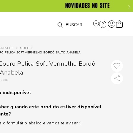
O que você está procurando?
SAPATOS
MULE
RO PELICA SOFT VERMELHO BORDÔ SALTO ANABELA
Couro Pelica Soft Vermelho Bordô
 Anabela
3806
 indisponível
ber quando este produto estiver disponível
nte?
 o formulário abaixo e vamos te avisar :)