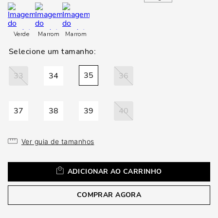
loca
a
Verde
Marrom
Marrom
35
33
34
36
37
38
39
40
Ver guia de tamanhos
ADICIONAR AO CARRINHO
COMPRAR AGORA