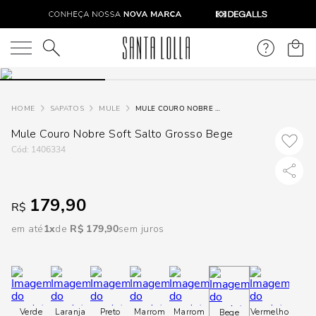
DISPON
EM
O que você está procurando?
e
SAPATOS
MULE
MULE COURO NOBRE SOFT SALTO GROSSO BEGE
Mule Couro Nobre Soft Salto Grosso Bege
e
:
1406334
p
179,90
R$
Selecione
seu
em até
1
R$
179
,
90
sem juros
estado:
O
Usar
Verde
Laranja
Preto
Marrom
Marrom
Vermelho
Bege