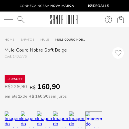
DISPON
EM
O que você está procurando?
e
SAPATOS
MULE
MULE COURO NOBRE SOFT BEIGE
Mule Couro Nobre Soft Beige
e
:
1402776
p
30%
160,90
Selecione
R$
229,90
R$
seu
em até
1
R$
160
,
90
sem juros
estado:
O
Usar