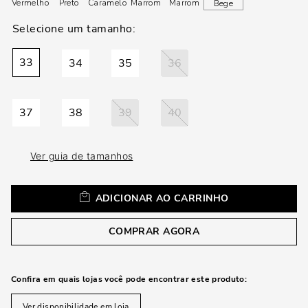
loca
Vermelho
Preto
Caramelo
Marrom
Marrom
Bege
a
33
34
35
36
37
38
39
40
Ver guia de tamanhos
ADICIONAR AO CARRINHO
COMPRAR AGORA
Confira em quais lojas você pode encontrar este produto:
Ver disponibilidade em loja