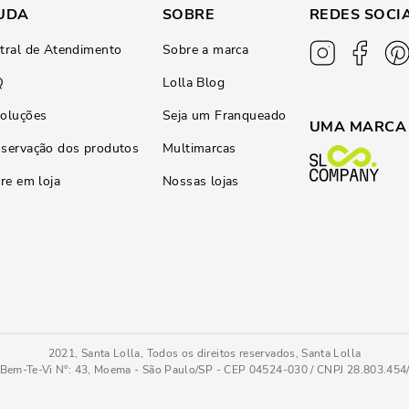
UDA
SOBRE
REDES SOCI
tral de Atendimento
Sobre a marca
Q
Lolla Blog
oluções
Seja um Franqueado
UMA MARCA
servação dos produtos
Multimarcas
ire em loja
Nossas lojas
2021, Santa Lolla, Todos os direitos reservados, Santa Lolla
Bem-Te-Vi N°: 43, Moema - São Paulo/SP - CEP 04524-030 / CNPJ 28.803.45
om Safari
35
COMPRAR AGOR
Tamanho
: