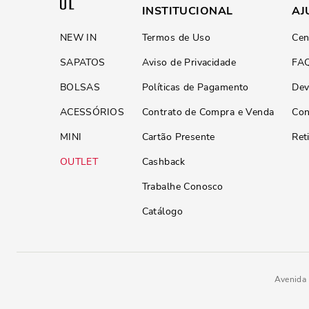
INSTITUCIONAL
AJ
NEW IN
Termos de Uso
Cen
SAPATOS
Aviso de Privacidade
FA
BOLSAS
Políticas de Pagamento
Dev
ACESSÓRIOS
Contrato de Compra e Venda
Con
MINI
Cartão Presente
Ret
OUTLET
Cashback
Trabalhe Conosco
Catálogo
Avenida 
Mocassim Tratorado Couro Marr