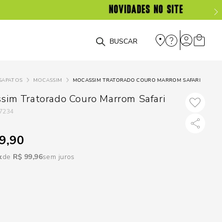
DISPON
EM
O que você está procurando?
e
SAPATOS
MOCASSIM
MOCASSIM TRATORADO COURO MARROM SAFARI
e
sim Tratorado Couro Marrom Safari
7234
p
9,90
Selecione seu
R$
99
,
96
sem juros
estado:
O
Usar
loca