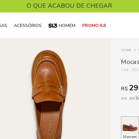
SAS
ACESSÓRIOS
HOMEM
PROMO 8.8
Mocas
:
300
29
R$
em até
3
Marrom