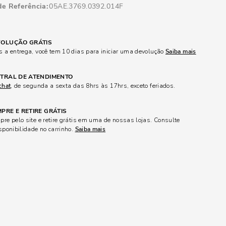
de Referência
05AE.3769.0392.014F
OLUÇÃO GRÁTIS
 a entrega, você tem 10 dias para iniciar uma devolução
Saiba mais
TRAL DE ATENDIMENTO
chat
, de segunda a sexta das 8hrs às 17hrs, exceto feriados.
PRE E RETIRE GRÁTIS
re pelo site e retire grátis em uma de nossas lojas. Consulte
sponibilidade no carrinho.
Saiba mais