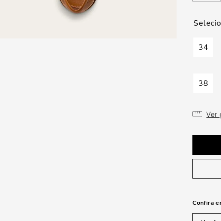
34
38
Ver
Confira e