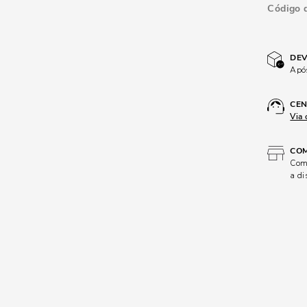
Código 
DEV
Após
CEN
Via 
COM
Comp
a di