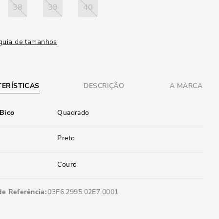
38
39
40
guia de tamanhos
ERÍSTICAS
DESCRIÇÃO
A MARCA
 Bico
Quadrado
Preto
Couro
de Referência
03F6.2995.02E7.0001