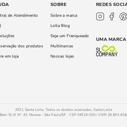
UDA
SOBRE
REDES SOCI
tral de Atendimento
Sobre a marca
Q
Lolla Blog
oluções
Seja um Franqueado
UMA MARCA
servação dos produtos
Multimarcas
ire em loja
Nossas lojas
2021, Santa Lolla, Todos os direitos reservados, Santa Lolla
Bem-Te-Vi N°: 43, Moema - São Paulo/SP - CEP 04524-030 / CNPJ 28.803.45