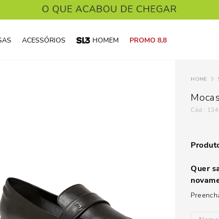
SAS
ACESSÓRIOS
HOMEM
PROMO 8.8
Mocas
:
134
Produto
Quer sa
novame
Preencha