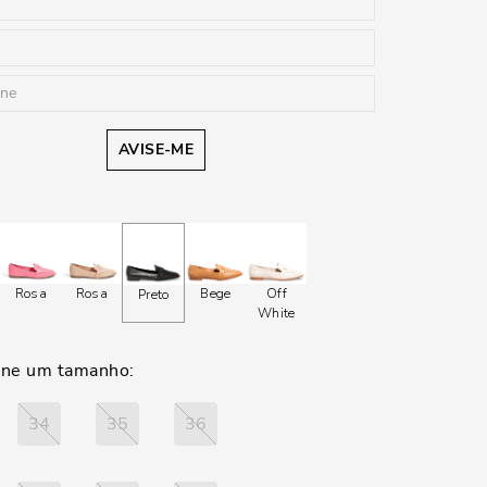
AVISE-ME
Rosa
Rosa
Bege
Off
Preto
White
34
35
36