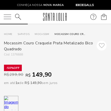
DISPON
EM
O que você está procurando?
e
SAPATOS
MOCASSIM
MOCASSIM COURO CRAQUELE PRATA METALIZADO BICO QUADRADO
Mocassim Couro Craquele Prata Metalizado Bico
e
Quadrado
:
1376688
p
50%
149,90
Selecione
R$
299,90
R$
seu
em até
1
R$
149
,
90
sem juros
estado:
O
Usar