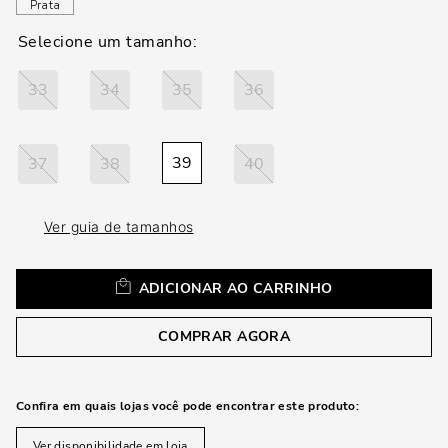
loca
Prata
a
33
34
35
36
39
37
38
40
Ver guia de tamanhos
ADICIONAR AO CARRINHO
COMPRAR AGORA
Confira em quais lojas você pode encontrar este produto:
Ver disponibilidade em loja