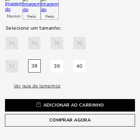
loca
a
Marrom
Preto
Preto
33
34
35
36
38
37
39
40
Ver guia de tamanhos
ADICIONAR AO CARRINHO
COMPRAR AGORA