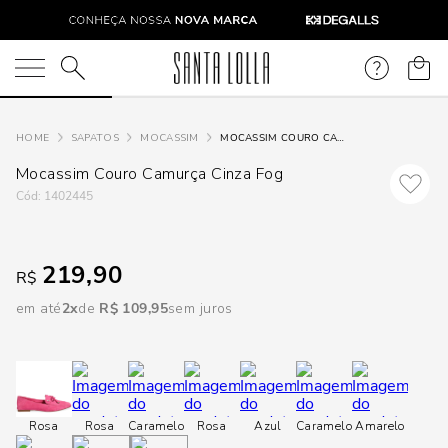
DISPON
EM
O que você está procurando?
e
SAPATOS
MOCASSIM
MOCASSIM COURO CAMURÇA CINZA FOG
Mocassim Couro Camurça Cinza Fog
e
:
1402445
p
219,90
R$
Selecione
em até
2
R$
109
,
95
sem juros
seu
estado:
O
Rosa
Rosa
Caramelo
Rosa
Azul
Caramelo
Amarelo
Usar