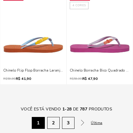
4
CORES
Chinelo Flip Flop Borracha Laranja Morange
Chinelo Borracha Bico Quadrado Ros
R$
41,90
R$
47,90
R$
59,90
R$
59,90
VOCÊ ESTÁ VENDO
1
-
28
DE
787
PRODUTOS
1
2
3
Última