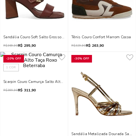
Sandália Couro Soft Salto Grosso Marrom Terracota
Tênis Couro Confort Marrom Cocoa
R$
295,90
R$
263,90
R$
369,90
R$
329,90
-
20%
OFF
-
30%
OFF
1
COR
Scarpin Couro Camurça Salto Alto Taça Roxo Beterraba
R$
311,90
R$
389,90
Sandália Metalizada Dourada Salto 