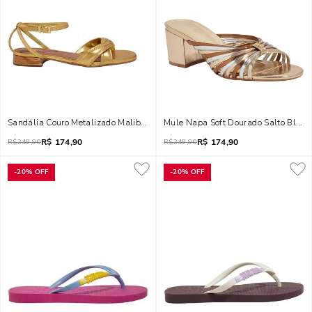
Sandália Couro Metalizado Malibu Dourada
Mule Napa Soft Dourado Salto Bloco
R$
174,90
R$
174,90
R$
249,90
R$
249,90
-
20%
OFF
-
20%
OFF