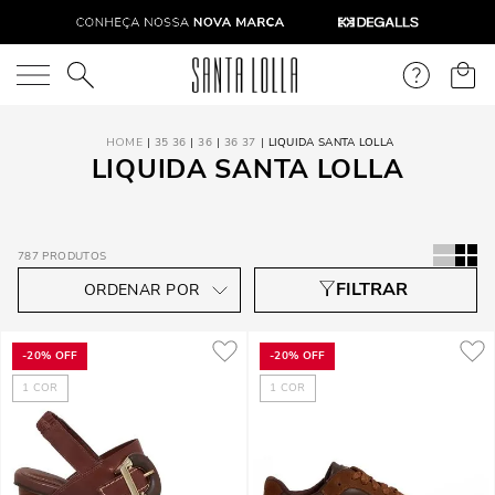
O que você está procurando?
35 36
36
36 37
LIQUIDA SANTA LOLLA
LIQUIDA SANTA LOLLA
787
PRODUTOS
-
20%
OFF
-
20%
OFF
1
COR
1
COR