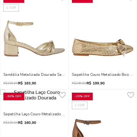
1
COR
Sandália Metalizada Dourada Salto Baixo Bloco
Sapatilha Couro Metalizado Bico Re
R$
183,90
R$
199,90
R$
229,90
R$
249,90
-
30%
OFF
-
20%
OFF
1
COR
Sapatilha Laço Couro Metalizado Dourada
R$
160,90
R$
229,90