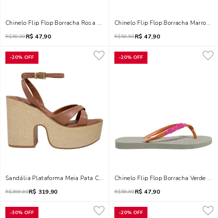
Chinelo Flip Flop Borracha Rosa Fúcsia
Chinelo Flip Flop Borracha Marrom C
R$
47,90
R$
47,90
R$
59,90
R$
59,90
-
20%
OFF
-
20%
OFF
Sandália Plataforma Meia Pata Couro Nobre Soft Marrom Safari
Chinelo Flip Flop Borracha Verde Pis
R$
319,90
R$
47,90
R$
399,90
R$
59,90
-
30%
OFF
-
20%
OFF