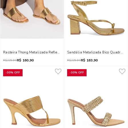
Rasteira Thong Metalizada Reflexo Dourada
Sandália Metalizada Bico Quadrado
R$
160,90
R$
183,90
R$
229,90
R$
229,90
-
30%
OFF
-
30%
OFF