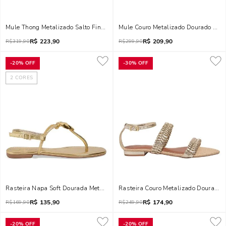
Mule Thong Metalizado Salto Fino Dourado
Mule Couro Metalizado Dourado Salt
R$
223,90
R$
209,90
R$
319,90
R$
299,90
-
20%
OFF
-
30%
OFF
2
CORES
Rasteira Napa Soft Dourada Metalizada Coração Metal
Rasteira Couro Metalizado Dourada
R$
135,90
R$
174,90
R$
169,90
R$
249,90
-
20%
OFF
-
20%
OFF