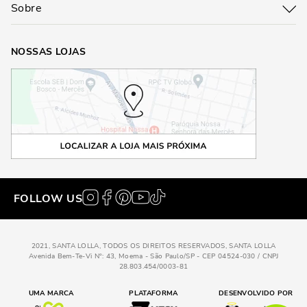
Sobre
NOSSAS LOJAS
FOLLOW US
2021, SANTA LOLLA, TODOS OS DIREITOS RESERVADOS, SANTA LOLLA
Avenida Bem-Te-Vi N°: 43, Moema - São Paulo/SP - CEP 04524-030 / CNPJ
28.803.454/0003-81
UMA MARCA
PLATAFORMA
DESENVOLVIDO POR