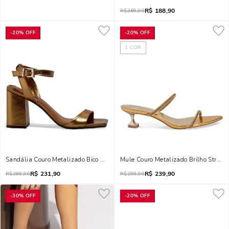
R$
188,90
R$
269,90
-
20%
OFF
-
20%
OFF
1
COR
Sandália Couro Metalizado Bico Quadrado Bronze
Mule Couro Metalizado Brilho Strass
R$
231,90
R$
239,90
R$
289,90
R$
299,90
-
30%
OFF
-
20%
OFF