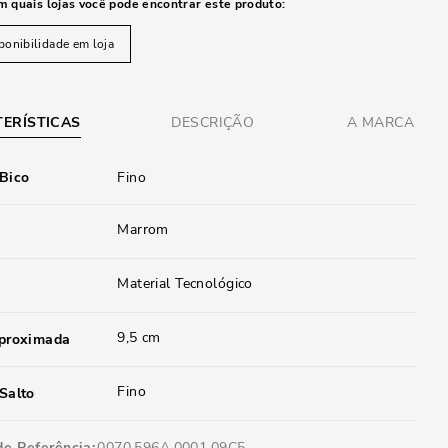
m quais lojas você pode encontrar este produto:
ponibilidade em loja
ERÍSTICAS
DESCRIÇÃO
A MARCA
 Bico
Fino
Marrom
Material Tecnológico
9,5 cm
aproximada
Fino
Salto
de Referência
0070.596A.0001.09C5