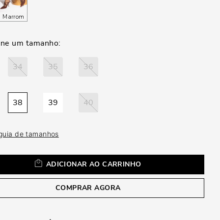
a
Marrom
34
35
36
38
39
40
 guia de tamanhos
ADICIONAR AO CARRINHO
COMPRAR AGORA