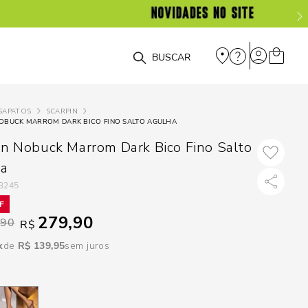
DISPON
EM
O que você está procurando?
e
SAPATOS
SCARPIN
NOBUCK MARROM DARK BICO FINO SALTO AGULHA
e
in Nobuck Marrom Dark Bico Fino Salto
p
ha
3245
Selecione seu
279,90
estado:
,90
R$
R$
139
,
95
sem juros
O
Usar
loca