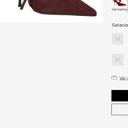
Vermelho
33
37
Ver