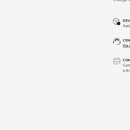
DEV
Após
CEN
Via 
COM
Comp
a di