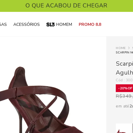
SAS
ACESSÓRIOS
HOMEM
PROMO 8.8
SCARPIN 
Scarp
Agul
:
300
20%
R$
349
em até
2