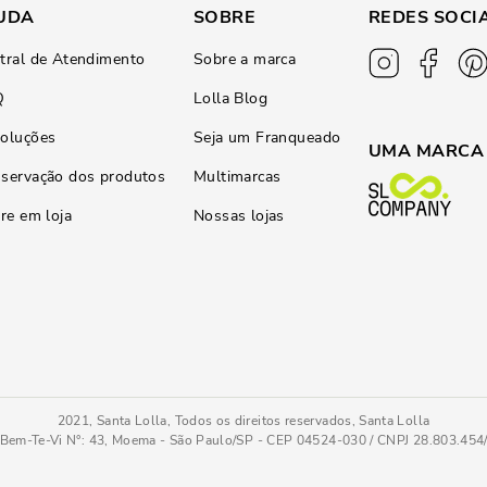
UDA
SOBRE
REDES SOCI
tral de Atendimento
Sobre a marca
Q
Lolla Blog
oluções
Seja um Franqueado
UMA MARCA
servação dos produtos
Multimarcas
ire em loja
Nossas lojas
2021, Santa Lolla, Todos os direitos reservados, Santa Lolla
Bem-Te-Vi N°: 43, Moema - São Paulo/SP - CEP 04524-030 / CNPJ 28.803.45
Scarpin Nobuck Marrom Dark Bico Fino Salto Agulha
38
COMPRAR AGOR
Tamanho
: