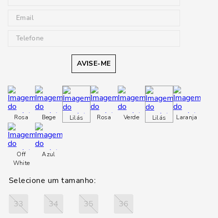
AVISE-ME
Rosa
Bege
Rosa
Verde
Laranja
Lilás
Lilás
Off
Azul
White
33
34
35
36