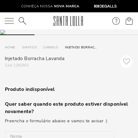
O que você está procurando?
SAPATOS
CHINELO
INJETADO BORRACHA LAVANDA
Injetado Borracha Lavanda
:
1292903
Produto indisponível
Quer saber quando este produto estiver disponível
novamente?
Preencha o formulário abaixo e vamos te avisar :)