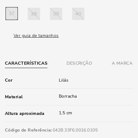
37
38
39
40
Ver guia de tamanhos
CARACTERÍSTICAS
DESCRIÇÃO
A MARCA
Cor
Lilás
Borracha
Material
1,5 cm
Altura aproximada
Código de Referência
042B.33F6.0016.0105